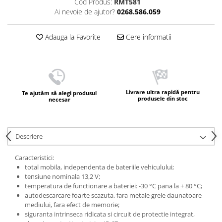
Cod Produs:
RMT581
Ai nevoie de ajutor?
0268.586.059
Adauga la Favorite
Cere informatii
Livrare ultra rapidă pentru
Te ajutăm să alegi produsul
produsele din stoc
necesar
Descriere
Caracteristici:
total mobila, independenta de bateriile vehiculului;
tensiune nominala 13,2 V;
temperatura de functionare a bateriei: -30 °C pana la + 80 °C;
autodescarcare foarte scazuta, fara metale grele daunatoare
mediului, fara efect de memorie;
siguranta intrinseca ridicata si circuit de protectie integrat,