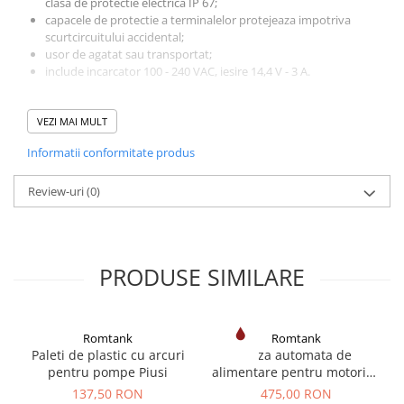
clasa de protectie electrica IP 67;
capacele de protectie a terminalelor protejeaza impotriva
scurtcircuitului accidental;
usor de agatat sau transportat;
include incarcator 100 - 240 VAC, iesire 14,4 V - 3 A.
Descarcare: cca. 300-380 litri in functie de tipul de pompa.
Timp de incarcare: aprox. 66 minute.
VEZI MAI MULT
Informatii conformitate produs
Review-uri
(0)
PRODUSE SIMILARE
Romtank
Romtank
Paleti de plastic cu arcuri
Duza automata de
pentru pompe Piusi
alimentare pentru motorina
și benzina A60
137,50 RON
475,00 RON