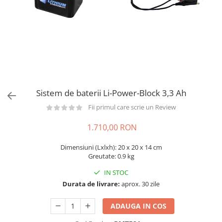
din plastic
Rezervoare stationare supraterane
din tabla
Rezervoare stationare subterane
Rezervoare fertilizanti
Sistem de baterii Li-Power-Block 3,3 Ah
Fii primul care scrie un Review
1.710,00 RON
Dimensiuni (Lxlxh): 20 x 20 x 14 cm
Greutate: 0.9 kg
IN STOC
Durata de livrare:
aprox. 30 zile
ADAUGA IN COS