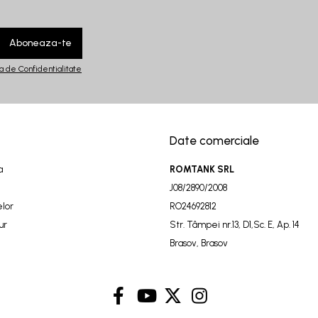
ca de Confidentialitate
Date comerciale
a
ROMTANK SRL
J08/2890/2008
elor
RO24692812
ur
Str. Tâmpei nr.13, D1,Sc. E, Ap. 14
Brasov, Brasov