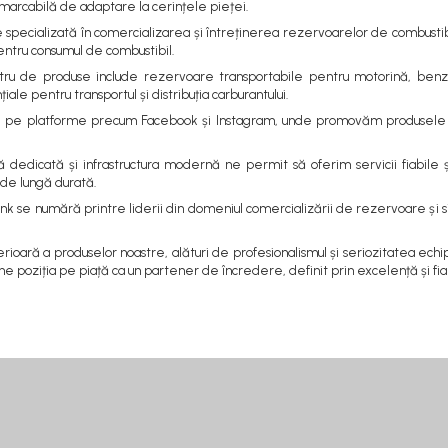
marcabilă de adaptare la cerințele pieței.
specializată în comercializarea și întreținerea rezervoarelor de combustibil,
entru consumul de combustibil.
ostru de produse include rezervoare transportabile pentru motorină, benzi
iale pentru transportul și distribuția carburantului.
 pe platforme precum Facebook și Instagram, unde promovăm produsele și o
 dedicată și infrastructura modernă ne permit să oferim servicii fiabile și 
de lungă durată.
k se numără printre liderii din domeniul comercializării de rezervoare și sist
rioară a produselor noastre, alături de profesionalismul și seriozitatea echi
e poziția pe piață ca un partener de încredere, definit prin excelență și fiab