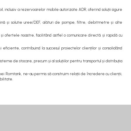
 inclusiv a rezervoarelor mobile autorizate ADR, oferind soluții sigure
nă și solutie uree/DEF, alături de pompe, filtre, debitmetre și alte
fertele noastre, facilitând astfel o comunicare directă și rapidă cu
eficiente, contribuind la succesul proiectelor clienților și consolidând
eme de stocare, precum și al soluțiilor pentru transportul și distribuția
pei Romtank, ne-au permis să construim relații de încredere cu clienții,
ilitate.