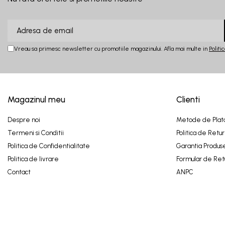
Vreau sa primesc newsletter cu promotiile magazinului. Afla mai multe in
Politi
Magazinul meu
Clienti
Despre noi
Metode de Plat
Termeni si Conditii
Politica de Retur
Politica de Confidentialitate
Garantia Produs
Politica de livrare
Formular de Ret
Contact
ANPC