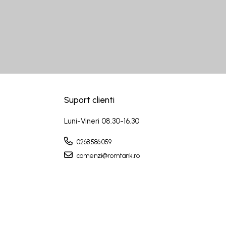
Suport clienti
Luni-Vineri 08.30-16.30
0268.586.059
comenzi@romtank.ro