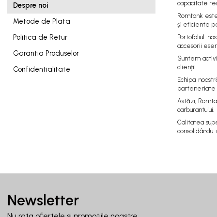
Rezervoare stationare
capacitate re
Despre noi
supraterane din plastic
Romtank este 
Metode de Plata
și eficiente p
Rezervoare stationare
Politica de Retur
Portofoliul n
supraterane din tabla
accesorii esenț
Rezervoare stationare
Garantia Produselor
Suntem activi
subterane
clienții.
Confidentialitate
Rezervoare fertilizanti
Echipa noastră
parteneriate 
Astăzi, Romtan
carburantului.
Calitatea supe
consolidându-n
Newsletter
Nu rata ofertele si promotiile noastre