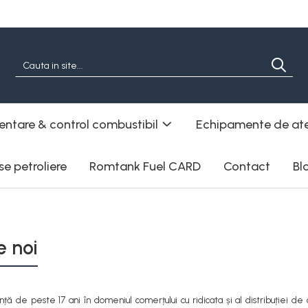
entare & control combustibil
Echipamente de ate
e petroliere
Romtank Fuel CARD
Contact
Bl
e noi
ță de peste 17 ani în domeniul comerțului cu ridicata și al distribuției d