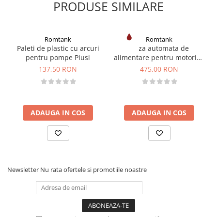
PRODUSE SIMILARE
Romtank
Romtank
Paleti de plastic cu arcuri
Duza automata de
pentru pompe Piusi
alimentare pentru motorina
și benzina A60
137,50 RON
475,00 RON
ADAUGA IN COS
ADAUGA IN COS
Newsletter
Nu rata ofertele si promotiile noastre