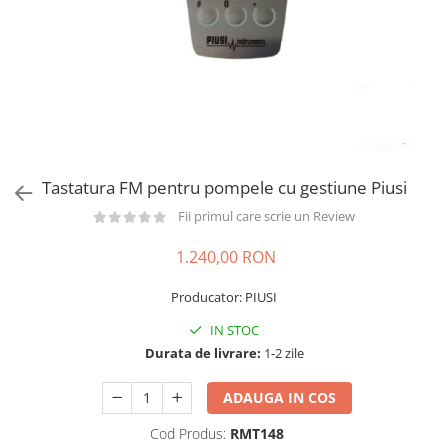
din plastic
Rezervoare stationare supraterane
din tabla
Rezervoare stationare subterane
Rezervoare fertilizanti
Tastatura FM pentru pompele cu gestiune Piusi
Fii primul care scrie un Review
1.240,00 RON
Producator: PIUSI
IN STOC
Durata de livrare:
1-2 zile
ADAUGA IN COS
Cod Produs:
RMT148