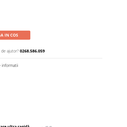
A IN COS
 de ajutor?
0268.586.059
informatii
rare ultra rapidă