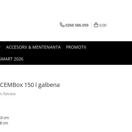
0268.586.059
0,00
ACCESORII & MENTENANTA
PROMOTII
.SMART 2026
e CEMBox 150 l galbena
 un Review
 53 cm
38 cm