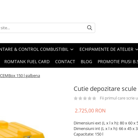
ENTARE & CONTROL COMBUSTIBIL
ECHIPAMENTE DE ATELIER
ROMTANK FUEL CARD
CONTACT
BLOG
PROMOTIE PIUSI B
e CEMBox 150 l galbena
Cutie depozitare scul
Fii primul care scrie
2.725,00 RON
Dimensiuni ext (L x l x h): 80 x 60 x
Dimensiuni int (L x l x h): 66 x 45 x 
Capacitate: 150 l