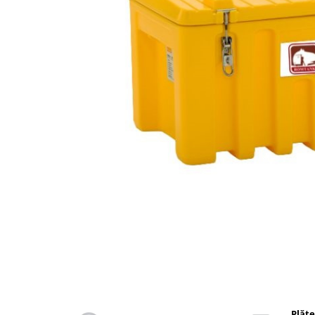
din plastic
Rezervoare stationare supraterane
din tabla
Rezervoare stationare subterane
Rezervoare fertilizanti
Distribuie
pe
Facebook
Plăte