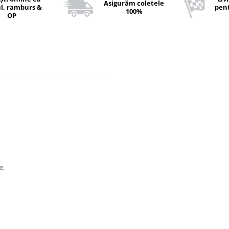
Asigurăm coletele
l, ramburs &
pent
100%
OP
e.