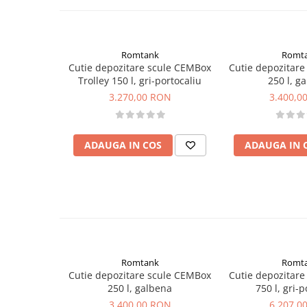
Romtank
Romt
Cutie depozitare scule CEMBox
Cutie depozitar
Trolley 150 l, gri-portocaliu
250 l, g
3.270,00 RON
3.400,0
ADAUGA IN COS
ADAUGA IN 
Romtank
Romt
Cutie depozitare scule CEMBox
Cutie depozitar
250 l, galbena
750 l, gri-p
3.400,00 RON
6.207,0