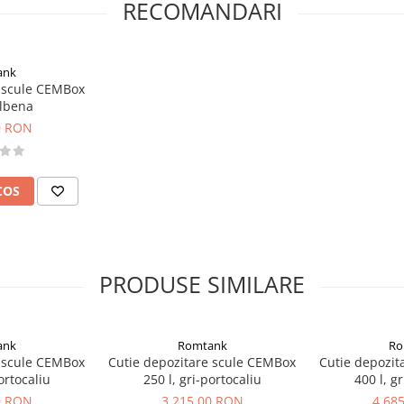
RECOMANDARI
ank
e scule CEMBox
albena
0 RON
COS
PRODUSE SIMILARE
ank
Romtank
Ro
e scule CEMBox
Cutie depozitare scule CEMBox
Cutie depozit
ortocaliu
250 l, gri-portocaliu
400 l, g
0 RON
3.215,00 RON
4.68