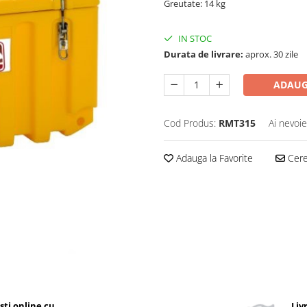
Greutate: 14 kg
IN STOC
Durata de livrare:
aprox. 30 zile
ADAUG
Cod Produs:
RMT315
Ai nevoie
Adauga la Favorite
Cere 
ști online cu
Liv