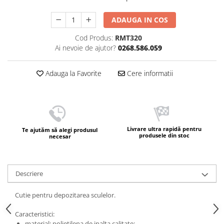
ADAUGA IN COS
Cod Produs:
RMT320
Ai nevoie de ajutor?
0268.586.059
Adauga la Favorite
Cere informatii
Livrare ultra rapidă pentru
Te ajutăm să alegi produsul
produsele din stoc
necesar
Descriere
Cutie pentru depozitarea sculelor.
Caracteristici:
material: polietilena de inalta calitate;