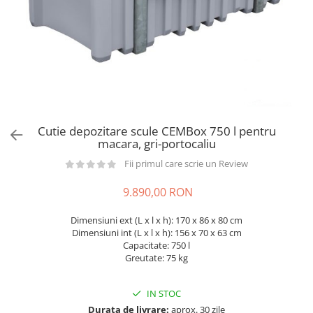
din plastic
Rezervoare stationare supraterane
din tabla
Rezervoare stationare subterane
Rezervoare fertilizanti
Cutie depozitare scule CEMBox 750 l pentru
macara, gri-portocaliu
Fii primul care scrie un Review
9.890,00 RON
Dimensiuni ext (L x l x h): 170 x 86 x 80 cm
Dimensiuni int (L x l x h): 156 x 70 x 63 cm
Capacitate: 750 l
Greutate: 75 kg
IN STOC
Durata de livrare:
aprox. 30 zile