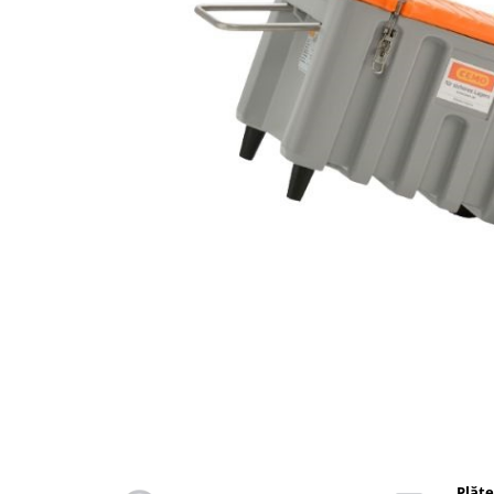
din plastic
Rezervoare stationare supraterane
din tabla
Rezervoare stationare subterane
Rezervoare fertilizanti
Distribuie
pe
Facebook
Plăte