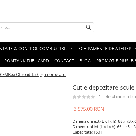
ENTARE & CONTROL COMBUSTIBIL
ECHIPAMENTE DE ATELIER
ROMTANK FUEL CARD
CONTACT
BLOG
PROMOTIE PIUSI B
 CEMBox Offroad 150 l, gri-portocaliu
Cutie depozitare scule
Fii primul care scrie
3.575,00 RON
Dimensiuni ext (L x l x h): 88 x 73 x
Dimensiuni int (L x l x h): 66 x 45 x 
Capacitate: 150 l