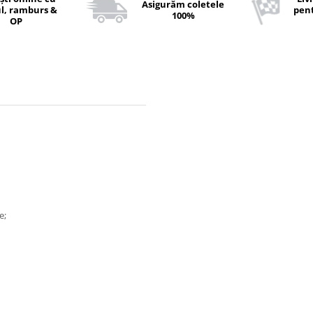
Asigurăm coletele
l, ramburs &
pent
100%
OP
e;