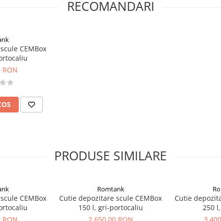
RECOMANDARI
ank
e scule CEMBox
ortocaliu
0 RON
COS
PRODUSE SIMILARE
ank
Romtank
Ro
e scule CEMBox
Cutie depozitare scule CEMBox
Cutie depozit
ortocaliu
150 l, gri-portocaliu
250 l
0 RON
2.650,00 RON
3.40