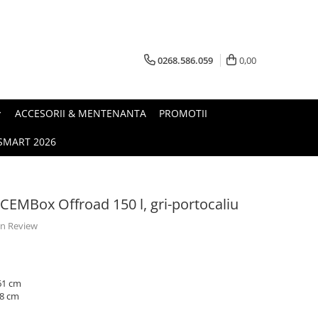
0268.586.059
0,00
ACCESORII & MENTENANTA
PROMOTII
.SMART 2026
 CEMBox Offroad 150 l, gri-portocaliu
 un Review
 61 cm
38 cm