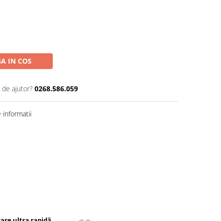
A IN COS
 de ajutor?
0268.586.059
informatii
rare ultra rapidă