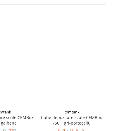
mtank
Romtank
are scule CEMBox
Cutie depozitare scule CEMBox
, galbena
750 l, gri-portocaliu
0,00 RON
6.207,00 RON