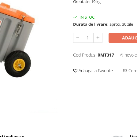
Greutate: 19 kg
IN STOC
Durata de livrare:
aprox. 30 zile
ADAUG
Cod Produs:
RMT317
Ai nevoie
Adauga la Favorite
Cere 
ști online cu
Liv