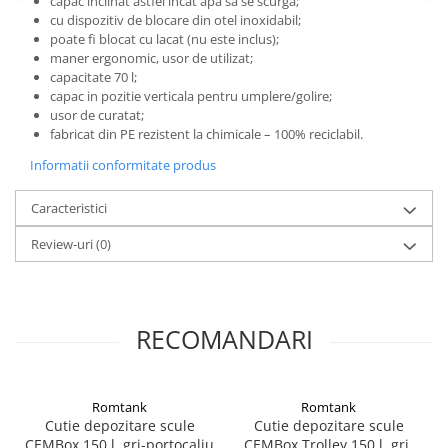
capac inclinat astfel incat apa sa se scurga;
cu dispozitiv de blocare din otel inoxidabil;
poate fi blocat cu lacat (nu este inclus);
maner ergonomic, usor de utilizat;
capacitate 70 l;
capac in pozitie verticala pentru umplere/golire;
usor de curatat;
fabricat din PE rezistent la chimicale – 100% reciclabil.
Informatii conformitate produs
Caracteristici
Review-uri
(0)
RECOMANDARI
Romtank
Romtank
Cutie depozitare scule
Cutie depozitare scule
CEMBox 150 l, gri-portocaliu
CEMBox Trolley 150 l, gri-