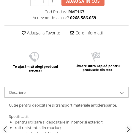
ADAUGA IN COS
Cod Produs:
RMT167
Ai nevoie de ajutor?
0268.586.059
Adauga la Favorite
Cere informatii
Livrare ultra rapidă pentru
Te ajutăm să alegi produsul
produsele din stoc
necesar
Descriere
Cutie pentru depozitare si transport materiale antiderapante.
Specificatii:
pentru utilizare si depozitare in interior si exterior;
roti rezistente din cauciuc;