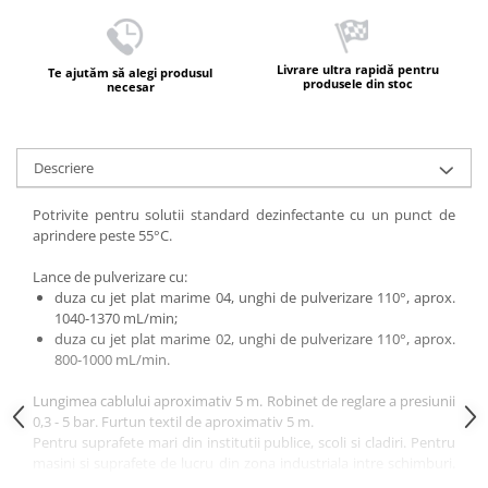
Livrare ultra rapidă pentru
Te ajutăm să alegi produsul
produsele din stoc
necesar
Descriere
Potrivite pentru solutii standard dezinfectante cu un punct de
aprindere peste 55°C.
Lance de pulverizare cu:
duza cu jet plat marime 04, unghi de pulverizare 110°, aprox.
1040-1370 mL/min;
duza cu jet plat marime 02, unghi de pulverizare 110°, aprox.
800-1000 mL/min.
Lungimea cablului aproximativ 5 m. Robinet de reglare a presiunii
0,3 - 5 bar. Furtun textil de aproximativ 5 m.
Pentru suprafete mari din institutii publice, scoli si cladiri. Pentru
masini si suprafete de lucru din zona industriala intre schimburi.
Pentru zonele relevante pentru securitate din sectorul sanatatii,