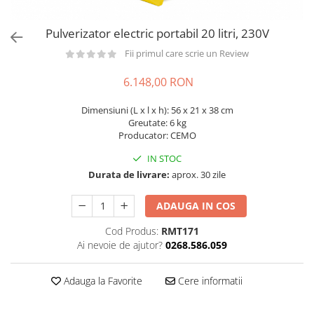
din plastic
Rezervoare stationare supraterane
Pulverizator electric portabil 20 litri, 230V
din tabla
Fii primul care scrie un Review
Rezervoare stationare subterane
6.148,00 RON
Rezervoare fertilizanti
Dimensiuni (L x l x h): 56 x 21 x 38 cm
Greutate: 6 kg
Producator: CEMO
IN STOC
Durata de livrare:
aprox. 30 zile
ADAUGA IN COS
Cod Produs:
RMT171
Ai nevoie de ajutor?
0268.586.059
Adauga la Favorite
Cere informatii