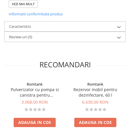
cum ar fi cabinetele medicale, spitalele, etc.
VEZI MAI MULT
Informatii conformitate produs
Caracteristici
Review-uri
(0)
RECOMANDARI
Romtank
Romtank
Pulverizator cu pompa si
Rezervor mobil pentru
canistra pentru
dezinfectare, 60 l
dezinfectare/dezghetare, 20
3.068,00 RON
6.630,00 RON
L, 230V
ADAUGA IN COS
ADAUGA IN COS