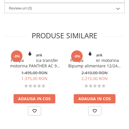
comutator ON/OFF;
Review-uri
(0)
cablu de 3 m;
tratament anti-coroziune.
PRODUSE SIMILARE
Romtank
Romtank
-8%
-8%
Pompa electrica transfer
Pompa transfer motorina
motorina PANTHER AC 90
Bipump alimentare 12/24V,
220V
85l/min
1.495,00 RON
2.410,00 RON
1.375,00 RON
2.215,00 RON
ADAUGA IN COS
ADAUGA IN COS