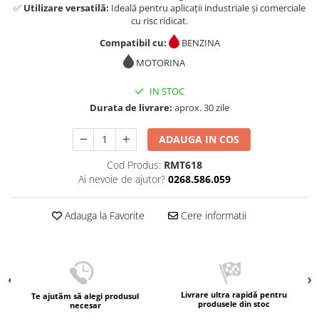
✅
Utilizare versatilă:
Ideală pentru aplicații industriale și comerciale
cu risc ridicat.
Compatibil cu:
BENZINA
MOTORINA
IN STOC
Durata de livrare:
aprox. 30 zile
ADAUGA IN COS
Cod Produs:
RMT618
Ai nevoie de ajutor?
0268.586.059
Adauga la Favorite
Cere informatii
Livrare ultra rapidă pentru
Te ajutăm să alegi produsul
produsele din stoc
necesar