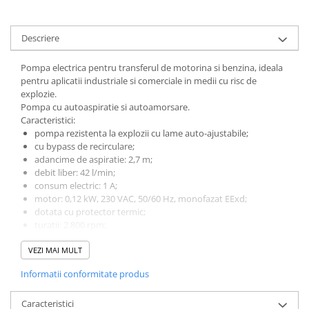
Descriere
Pompa electrica pentru transferul de motorina si benzina, ideala
pentru aplicatii industriale si comerciale in medii cu risc de
explozie.
Pompa cu autoaspiratie si autoamorsare.
Caracteristici:
pompa rezistenta la explozii cu lame auto-ajustabile;
cu bypass de recirculare;
adancime de aspiratie: 2,7 m;
debit liber: 42 l/min;
consum electric: 1 A;
motor: 0,12 kW, 230 VAC, 50/60 Hz, monofazat EExd;
dotata cu protector termic;
turatii: 2.800 rpm;
functionare S2 30';
VEZI MAI MULT
grad de protectie: IP-55;
temperatura de operare: -10 ºC · +40 ºC;
Informatii conformitate produs
categorie: ATEX II2G;
mod de protectie (alimentare proprie): Ex db IIA T4 Gb;
Caracteristici
conexiune filetata: F1" (BSP) si flanse VITON