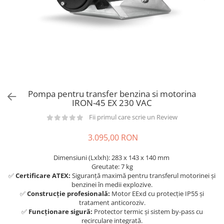
din plastic
Rezervoare stationare supraterane
din tabla
Rezervoare stationare subterane
Rezervoare fertilizanti
Pompa pentru transfer benzina si motorina
IRON-45 EX 230 VAC
Fii primul care scrie un Review
3.095,00 RON
Dimensiuni (Lxlxh): 283 x 143 x 140 mm
Greutate: 7 kg
✅
Certificare ATEX:
Siguranță maximă pentru transferul motorinei și
benzinei în medii explozive.
✅
Construcție profesională:
Motor EExd cu protecție IP55 și
tratament anticoroziv.
✅
Funcționare sigură:
Protector termic și sistem by-pass cu
recirculare integrată.