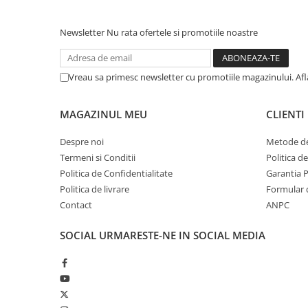
din plastic
Rezervoare stationare supraterane
Newsletter
Nu rata ofertele si promotiile noastre
din tabla
Rezervoare stationare subterane
Vreau sa primesc newsletter cu promotiile magazinului. Af
Rezervoare fertilizanti
MAGAZINUL MEU
CLIENTI
Despre noi
Metode de
Termeni si Conditii
Politica d
Politica de Confidentialitate
Garantia 
Politica de livrare
Formular 
Contact
ANPC
SOCIAL
URMARESTE-NE IN SOCIAL MEDIA