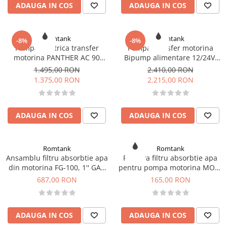
ADAUGA IN COS
ADAUGA IN COS
Romtank
Romtank
-8%
-8%
Pompa electrica transfer
Pompa transfer motorina
motorina PANTHER AC 90
Bipump alimentare 12/24V,
220V
85l/min
1.495,00 RON
2.410,00 RON
1.375,00 RON
2.215,00 RON
ADAUGA IN COS
ADAUGA IN COS
Romtank
Romtank
Ansamblu filtru absorbtie apa
Rezerva filtru absorbtie apa
din motorina FG-100, 1'' GAS
pentru pompa motorina MODI
(BSP)
70l/min
687,00 RON
165,00 RON
ADAUGA IN COS
ADAUGA IN COS