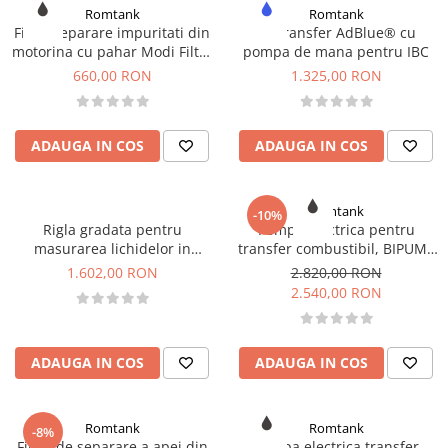
Romtank
Romtank
Filtru separare impuritati din
Kit transfer AdBlue® cu
motorina cu pahar Modi Filter
pompa de mana pentru IBC
Set Glass
660,00 RON
1.325,00 RON
ADAUGA IN COS
ADAUGA IN COS
Romtank
-10%
Rigla gradata pentru
Pompa electrica pentru
masurarea lichidelor in
transfer combustibil, BIPUMP
rezervoare - 3m
12V, 85 l/min cu cablu si clesti
1.602,00 RON
2.820,00 RON
2m
2.540,00 RON
ADAUGA IN COS
ADAUGA IN COS
Romtank
Romtank
-8%
Filtru de separare a apei din
Pompa electrica transfer