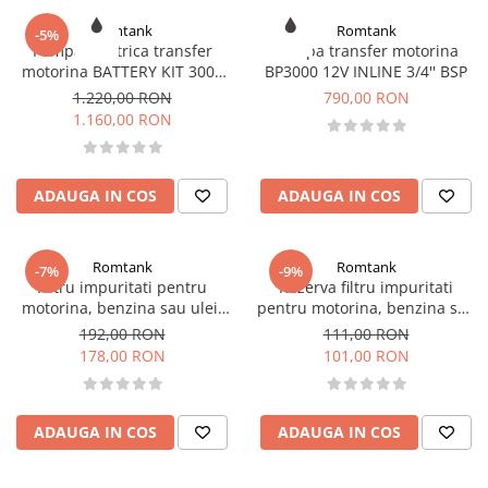
Romtank
Romtank
-5%
Pompa electrica transfer
Pompa transfer motorina
motorina BATTERY KIT 3000
BP3000 12V INLINE 3/4'' BSP
12V
1.220,00 RON
790,00 RON
1.160,00 RON
ADAUGA IN COS
ADAUGA IN COS
Romtank
Romtank
-7%
-9%
Filtru impuritati pentru
Rezerva filtru impuritati
motorina, benzina sau ulei,
pentru motorina, benzina sau
debit 60 l/min
ulei, debit 60 l/min
192,00 RON
111,00 RON
178,00 RON
101,00 RON
ADAUGA IN COS
ADAUGA IN COS