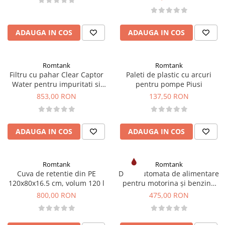
din plastic
Rezervoare stationare supraterane
din tabla
ADAUGA IN COS
ADAUGA IN COS
Rezervoare stationare subterane
Rezervoare fertilizanti
Romtank
Romtank
Filtru cu pahar Clear Captor
Paleti de plastic cu arcuri
Water pentru impuritati si
pentru pompe Piusi
absorbtie apa din motorina
853,00 RON
137,50 RON
ADAUGA IN COS
ADAUGA IN COS
Romtank
Romtank
Cuva de retentie din PE
Duza automata de alimentare
120x80x16.5 cm, volum 120 l
pentru motorina și benzina
A60
800,00 RON
475,00 RON