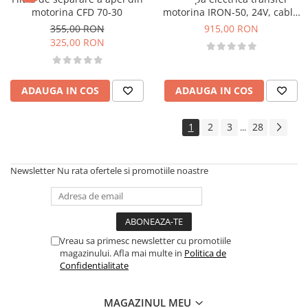
motorina CFD 70-30
motorina IRON-50, 24V, cablu
4m si clesti
355,00 RON
915,00 RON
325,00 RON
ADAUGA IN COS
ADAUGA IN COS
1
2
3
28
...
Newsletter
Nu rata ofertele si promotiile noastre
Vreau sa primesc newsletter cu promotiile
magazinului. Afla mai multe in
Politica de
Confidentialitate
MAGAZINUL MEU