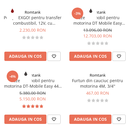
Romtank
Romtank
-3%
Pompa EXGO! pentru transfer
Rezervor mobil pentru
combustibil, 12V, cu
motorina DT Mobile Easy
intrerupator on/off
Basic 980 l, BIPUMP 12V, 85
2.230,00 RON
13.096,00 RON
l/min, capac
12.703,00 RON
ADAUGA IN COS
ADAUGA IN COS
Romtank
Romtank
-4%
Rezervor mobil pentru
Furtun din cauciuc pentru
motorina DT-Mobile Easy 440
motorina 4M, 3/4''
l, 12 V, CENTRI SP30, 30l/min,
5.380,00 RON
467,00 RON
cu capac
5.150,00 RON
ADAUGA IN COS
ADAUGA IN COS