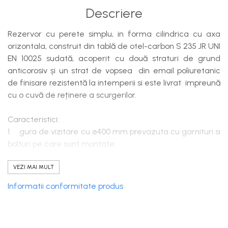
Descriere
Rezervor cu perete simplu, in forma cilindrica cu axa
orizontala, construit din tablă de otel-carbon S 235 JR UNI
EN 10025 sudată, acoperit cu două straturi de grund
anticorosiv și un strat de vopsea din email poliuretanic
de finisare rezistentă la intemperii si este livrat impreună
cu o cuvă de reținere a scurgerilor.
Caracteristici:
1. gura de vizitare cu ø400 mm prevazuta cu garnituri si
bolturi pe care sunt montate:
cupla de umplere rapida de 3” prevazuta cu capac
blocabil – pentru alimentare rezervorului;
VEZI MAI MULT
supapa de limitare a gradului de umplere a
Informatii conformitate produs
rezervorului calibrata la 90% din capacitatea
geometrica a rezervorului;
tub de aerisire cu dispozitiv de impiedicare a