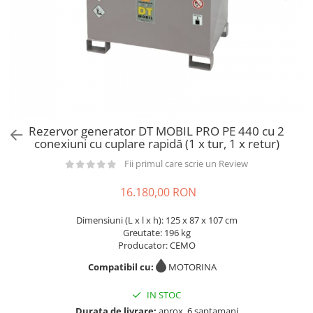
din plastic
Rezervoare stationare supraterane
din tabla
Rezervoare stationare subterane
Rezervoare fertilizanti
Rezervor generator DT MOBIL PRO PE 440 cu 2
conexiuni cu cuplare rapidă (1 x tur, 1 x retur)
Fii primul care scrie un Review
16.180,00 RON
Dimensiuni (L x l x h): 125 x 87 x 107 cm
Greutate: 196 kg
Producator: CEMO
Compatibil cu:
MOTORINA
IN STOC
Durata de livrare:
aprox. 6 saptamani