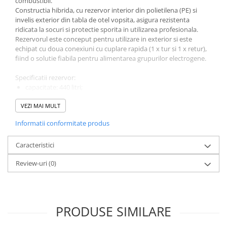
combustibil.
Constructia hibrida, cu rezervor interior din polietilena (PE) si
invelis exterior din tabla de otel vopsita, asigura rezistenta
ridicata la socuri si protectie sporita in utilizarea profesionala.
Rezervorul este conceput pentru utilizare in exterior si este
echipat cu doua conexiuni cu cuplare rapida (1 x tur si 1 x retur),
fiind o solutie fiabila pentru alimentarea grupurilor electrogene.
Specificatii rezervor:
capacitate: 440 litri;
rezervor interior din polietilena (PE);
VEZI MAI MULT
invelis exterior din tabla de otel groasa de 3 mm, vopsita;;
2 conexiuni cu cuplare rapida (1 x tur si 1 x retur);
Informatii conformitate produs
indicator mecanic de nivel;
capac cu sistem de inchidere;
Caracteristici
buzunare pentru manipulare cu motostivuitorul;
ochi de macara pentru ridicare;
Review-uri
(0)
destinat utilizarii in exterior;
Pentru consumul direct de combustibil conform
ADR 1.1.3.1 c)
.
PRODUSE SIMILARE