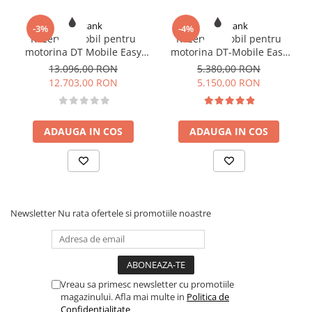
Romtank
Romtank
-3%
-4%
Rezervor mobil pentru
Rezervor mobil pentru
motorina DT Mobile Easy
motorina DT-Mobile Easy
Basic 980 l, BIPUMP 12V, 85
440 l, 12 V, CENTRI SP30,
13.096,00 RON
5.380,00 RON
l/min, capac
30l/min, cu capac
12.703,00 RON
5.150,00 RON
ADAUGA IN COS
ADAUGA IN COS
Newsletter
Nu rata ofertele si promotiile noastre
Vreau sa primesc newsletter cu promotiile
magazinului. Afla mai multe in
Politica de
Confidentialitate