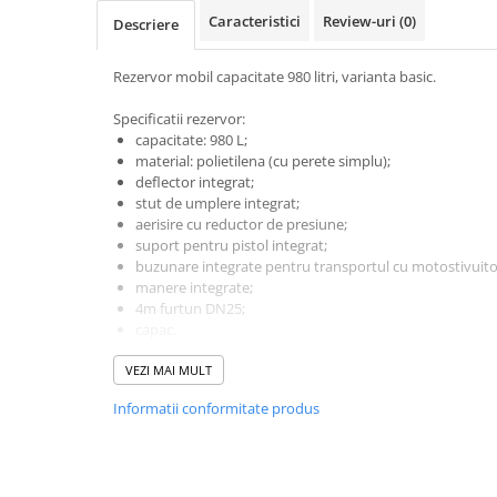
Caracteristici
Review-uri
(0)
Descriere
Rezervor mobil capacitate 980 litri, varianta basic.
Specificatii rezervor:
capacitate: 980 L;
material: polietilena (cu perete simplu);
deflector integrat;
stut de umplere integrat;
aerisire cu reductor de presiune;
suport pentru pistol integrat;
buzunare integrate pentru transportul cu motostivuito
manere integrate;
4m furtun DN25;
capac.
Specificatii pompa:
VEZI MAI MULT
pompa electrica 230V, 500W;
Informatii conformitate produs
debit: 72 l/min;
duza automata transfer motorina;
Autorizatia de transport pentru rezervoarele din polietil