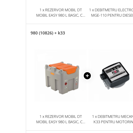
1 x REZERVOR MOBIL DT
1 x DEBITMETRU ELECTR
MOBIL EASY 980 L BASIC, CU
MGE-110 PENTRU DIESEL
ELECTROPOMPA CEMATIC
ULEI
230V
980 (10826) + k33
1 x REZERVOR MOBIL DT
1 x DEBITMETRU MECA
MOBIL EASY 980 L BASIC, CU
K33 PENTRU MOTORI
ELECTROPOMPA CEMATIC
230V