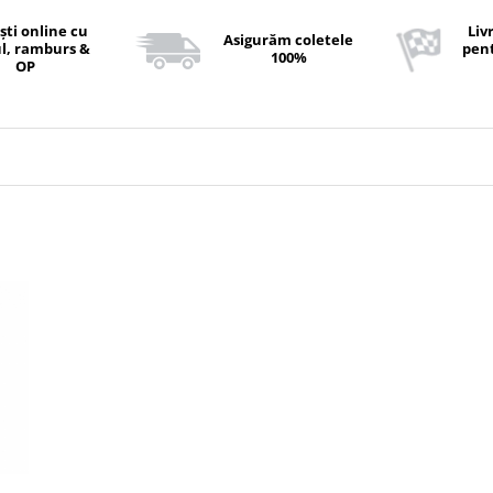
ști online cu
Liv
Asigurăm coletele
l, ramburs &
pent
100%
OP