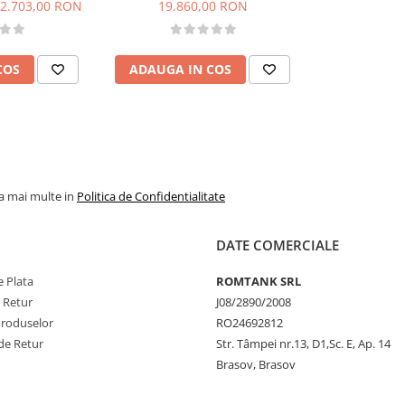
2V, 85 l/min,
Premium 980 L, BIPUMP, 12V
2.703,00 RON
19.860,00 RON
ac
COS
ADAUGA IN COS
la mai multe in
Politica de Confidentialitate
DATE COMERCIALE
 Plata
ROMTANK SRL
e Retur
J08/2890/2008
Produselor
RO24692812
de Retur
Str. Tâmpei nr.13, D1,Sc. E, Ap. 14
Brasov, Brasov