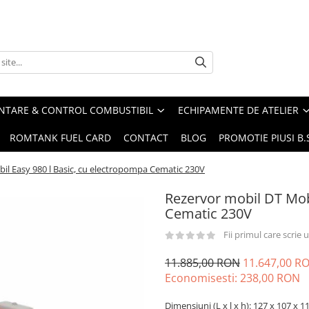
ENTARE & CONTROL COMBUSTIBIL
ECHIPAMENTE DE ATELIER
ROMTANK FUEL CARD
CONTACT
BLOG
PROMOTIE PIUSI B
il Easy 980 l Basic, cu electropompa Cematic 230V
Rezervor mobil DT Mob
Cematic 230V
Fii primul care scrie
11.885,00 RON
11.647,00 R
Economisesti:
238,00
RON
Dimensiuni (L x l x h): 127 x 107 x 