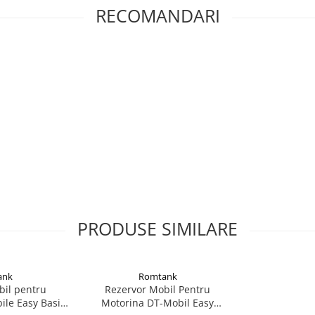
are de stocare precum cele fara
RECOMANDARI
efectuarea reviziei la 2½ ani în
PRODUSE SIMILARE
ank
Romtank
bil pentru
Rezervor Mobil Pentru
ile Easy Basic
Motorina DT-Mobil Easy