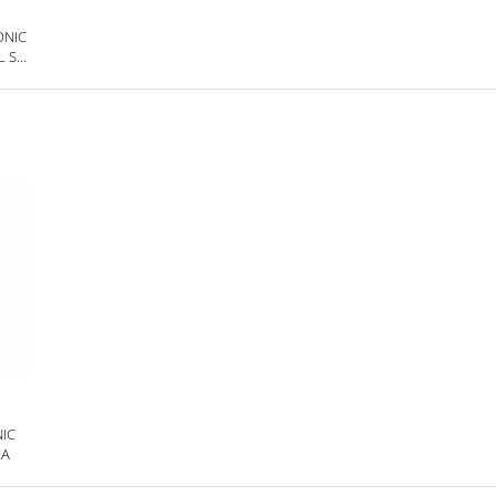
ONIC
 SI
NIC
NA