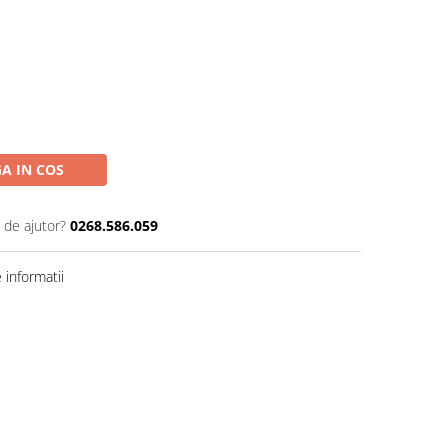
A IN COS
 de ajutor?
0268.586.059
informatii