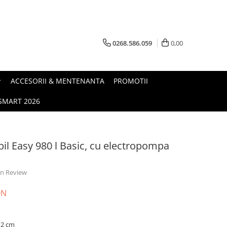
0268.586.059
0,00
ACCESORII & MENTENANTA
PROMOTII
.SMART 2026
il Easy 980 l Basic, cu electropompa
 un Review
ON
112 cm