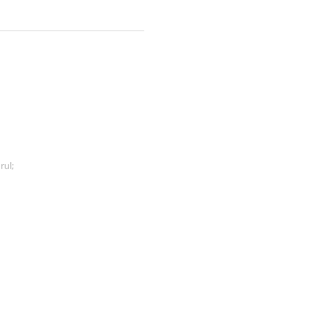
rul;
ena este limitata la 5 ani. Dupa