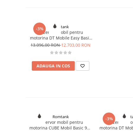
aceasta perioada rezervoarele se pot folosi ca rezervo
certificat ADR 1.1.3.1 c).
Pentru rezervoarele cu certificat ADR este obligatorie 
conformitate cu ADR 6.5.4.4.1 b) si ADR 6.5.4.4.2 b).
Romtank
-3%
Rezervor mobil pentru
motorina DT Mobile Easy Basic
980 l, BIPUMP 12V, 85 l/min,
13.096,00 RON
12.703,00 RON
capac
ADAUGA IN COS
Romtank
Romt
-3%
Rezervor mobil pentru
Rezervor mo
motorina CUBE Mobil Basic 980
motorina DT Mob