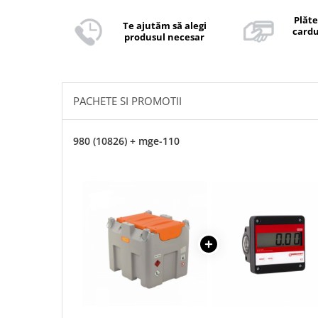
pe
Facebook
Plăte
Te ajutăm să alegi
cardu
produsul necesar
PACHETE SI PROMOTII
980 (10826) + mge-110