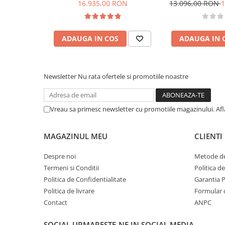
L, pompa Bipump, 12V
980 l, BIPUMP 1
16.935,00 RON
13.096,00 RON
1
cap
ADAUGA IN COS
ADAUGA IN 
Newsletter
Nu rata ofertele si promotiile noastre
Vreau sa primesc newsletter cu promotiile magazinului. Af
MAGAZINUL MEU
CLIENTI
Despre noi
Metode de
Termeni si Conditii
Politica d
Politica de Confidentialitate
Garantia 
Politica de livrare
Formular 
Contact
ANPC
SOCIAL
URMARESTE-NE IN SOCIAL MEDIA