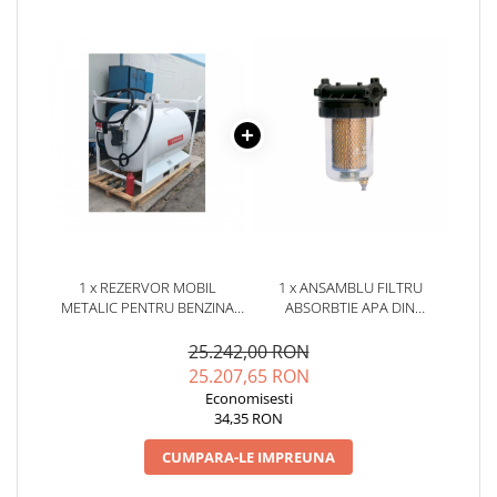
1 x REZERVOR MOBIL
1 x ANSAMBLU FILTRU
METALIC PENTRU BENZINA
ABSORBTIE APA DIN
MOBILTANK GRG 960 L, 220V,
MOTORINA FG-100, 1'' GAS
CU DEBITMETRU
(BSP)
25.242,00 RON
25.207,65 RON
Economisesti
34,35 RON
CUMPARA-LE IMPREUNA