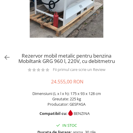
din plastic
Rezervoare stationare supraterane
din tabla
Rezervoare stationare subterane
Rezervoare fertilizanti
Rezervor mobil metalic pentru benzina
Mobiltank GRG 960 l, 220V, cu debitmetru
Fii primul care scrie un Review
24.555,00 RON
Dimensiuni (L x l x h): 175 x 93 x 128 cm
Greutate: 225 kg
Producator: GESPASA
Compatibil cu:
BENZINA
IN STOC
Durata de livrare:
aprox. 30 zile