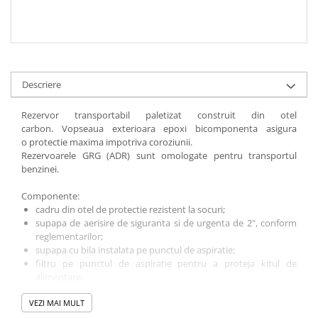
Descriere
Rezervor transportabil paletizat construit din otel
carbon. Vopseaua exterioara epoxi bicomponenta asigura
o protectie maxima impotriva coroziunii.
Rezervoarele GRG (ADR) sunt omologate pentru transportul
benzinei.
Componente:
cadru din otel de protectie rezistent la socuri;
supapa de aerisire de siguranta si de urgenta de 2", conform
reglementarilor;
supapa cu bila instalata pe punctul de aspiratie;
filtru pe punctul de aspiratie pentru a proteja kitul de
alimentare;
incarcare tub de 2”;
VEZI MAI MULT
supapa de scurgere 1/2" inferioara;
extinctor de 3 kg;