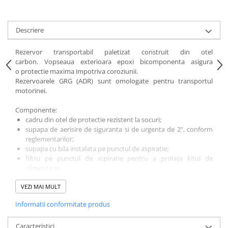
Descriere
Rezervor transportabil paletizat construit din otel
carbon. Vopseaua exterioara epoxi bicomponenta asigura
o protectie maxima impotriva coroziunii.
Rezervoarele GRG (ADR) sunt omologate pentru transportul
motorinei.
Componente:
cadru din otel de protectie rezistent la socuri;
supapa de aerisire de siguranta si de urgenta de 2", conform
reglementarilor;
supapa cu bila instalata pe punctul de aspiratie;
filtru pe punctul de aspiratie pentru a proteja kitul de
alimentare;
incarcare tub de 2”;
VEZI MAI MULT
supapa de scurgere 1/2" inferioara;
extinctor de 3 kg;
Informatii conformitate produs
urechi de ridicare pentru ridicare echilibrata din partea de sus,
inclusiv atunci cand este incarcat complet.
Permite folosirea unui stivuitor pe 4 laturi.
Caracteristici