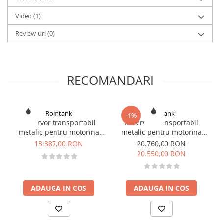
Video
(1)
Specificatii:
pompa 12V;
Review-uri
(0)
debit 50 l/min;
debitmetru electronic;
furtun 4 metri;
duza automata;
capacitate 460 litri.
RECOMANDARI
Romtank
Romtank
-1%
Rezervor transportabil
Rezervor transportabil
metalic pentru motorina
metalic pentru motorina
Mobiltank GRG 350 l, 12V,
Mobiltank GRG 960 l, 12V,
13.387,00 RON
20.760,00 RON
cu debitmetru
cu debitmetru
20.550,00 RON
ADAUGA IN COS
ADAUGA IN COS