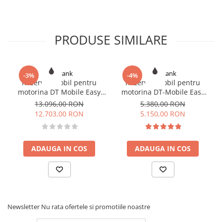
PRODUSE SIMILARE
Romtank
Romtank
-3%
-4%
Rezervor mobil pentru
Rezervor mobil pentru
motorina DT Mobile Easy
motorina DT-Mobile Easy
Basic 980 l, BIPUMP 12V, 85
440 l, 12 V, CENTRI SP30,
13.096,00 RON
5.380,00 RON
l/min, capac
30l/min, cu capac
12.703,00 RON
5.150,00 RON
ADAUGA IN COS
ADAUGA IN COS
Newsletter
Nu rata ofertele si promotiile noastre