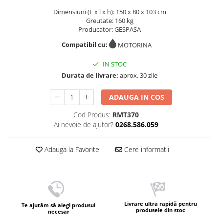
Dimensiuni (L x l x h): 150 x 80 x 103 cm
Greutate: 160 kg
Producator: GESPASA
Compatibil cu:
MOTORINA
IN STOC
Durata de livrare:
aprox. 30 zile
ADAUGA IN COS
Cod Produs:
RMT370
Ai nevoie de ajutor?
0268.586.059
Adauga la Favorite
Cere informatii
Livrare ultra rapidă pentru
Te ajutăm să alegi produsul
produsele din stoc
necesar