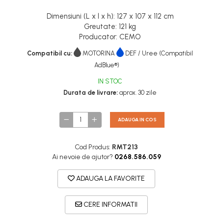
Dimensiuni (L x l x h): 127 x 107 x 112 cm
Greutate: 121 kg
Producator: CEMO
Compatibil cu:
MOTORINA
DEF / Uree (Compatibil
AdBlue®)
IN STOC
Durata de livrare:
aprox. 30 zile
ADAUGA IN COS
Cod Produs:
RMT213
Ai nevoie de ajutor?
0268.586.059
ADAUGA LA FAVORITE
CERE INFORMATII