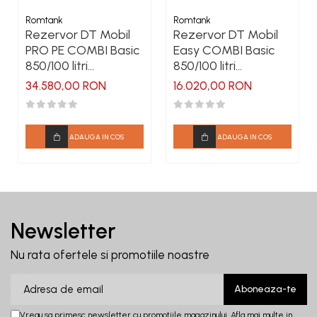
Romtank
Romtank
Rezervor DT Mobil
Rezervor DT Mobil
PRO PE COMBI Basic
Easy COMBI Basic
850/100 litri
850/100 litri
(Diesel/uree),
(Diesel/uree),
34.580,00 RON
16.020,00 RON
BIPUMP, 12 V, 85
pompa 12V/24V, cu
l/min, capac
capac
ADAUGA IN COS
ADAUGA IN COS
Newsletter
Nu rata ofertele si promotiile noastre
Vreau sa primesc newsletter cu promotiile magazinului. Afla mai multe in