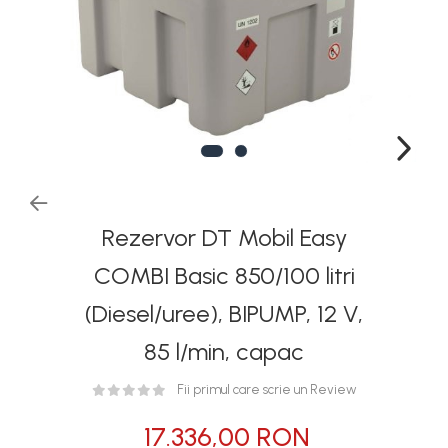
Rezervoare stationare
supraterane din plastic
Rezervoare stationare
supraterane din tabla
Rezervoare stationare
subterane
Rezervoare fertilizanti
Rezervor DT Mobil Easy
COMBI Basic 850/100 litri
(Diesel/uree), BIPUMP, 12 V,
85 l/min, capac
Fii primul care scrie un Review
17.336,00 RON