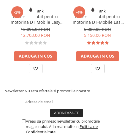
Romtank
Romtank
-3%
-4%
Rezervor mobil pentru
Rezervor mobil pentru
motorina DT Mobile Easy
motorina DT-Mobile Easy
Basic 980 l, BIPUMP 12V, 85
440 l, 12 V, CENTRI SP30,
13.096,00 RON
5.380,00 RON
l/min, capac
30l/min, cu capac
12.703,00 RON
5.150,00 RON
ADAUGA IN COS
ADAUGA IN COS
Newsletter
Nu rata ofertele si promotiile noastre
Vreau sa primesc newsletter cu promotiile
magazinului. Afla mai multe in
Politica de
Confidentialitate