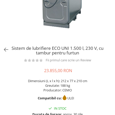
din plastic
Rezervoare stationare supraterane
din tabla
Rezervoare stationare subterane
Rezervoare fertilizanti
Sistem de lubrifiere ECO UNI 1.500 l, 230 V, cu
tambur pentru furtun
Fii primul care scrie un Review
23.855,00 RON
Dimensiuni (L x l x h): 212 x 77 x 210 cm
Greutate: 188 kg
Producator: CEMO
Compatibil cu:
ULEI
IN STOC
Durata de livrare:
aprox. 30 zile