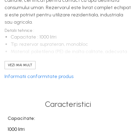
calitate, certificat pentru contact cu apa destinata
consumului uman. Rezervorul este livrat complet echipat
si este potrivit pentru utilizare rezidentiala, industriala
sau agricola.
Detalii tehnice :
Capacitate : 1000 litri
Tip: rezervor suprateran, monobloc
Material: polietilena (PE) de inalta calitate, adecvata
pentru contact cu apa potabila
VEZI MAI MULT
Utilizare: stocare apa potabila
Presiune de lucru: nepresurizat
Informatii conformitate produs
Instalare: pe suprafata plana, rigida, conform
instructiunilor producatorului
Certificare: atestat igienic PZH
Caracteristici
Echipare standard:
gura de vizitare Ø 440 mm
aerisire (vent)
Capacitate:
racord umplere 2"
1000 litri
racord golire 2" cu robinet cu bila