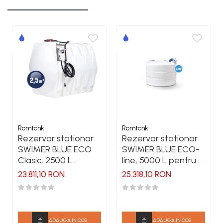
Romtank
Romtank
Rezervor stationar
Rezervor stationar
SWIMER BLUE ECO
SWIMER BLUE ECO-
Clasic, 2500 L
line, 5000 L pentru
pentru solutie de
solutie de uree (DEF)
23.811,10 RON
25.318,10 RON
uree (DEF)
ADAUGA IN COS
ADAUGA IN COS