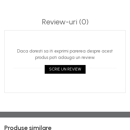
Produs certificat pentru contact cu apa potabilă prin
atestat igienic PZH (Institutul Național de Sănătate Publică
– Polonia), document recunoscut în România conform
Review-uri
(0)
principiului recunoașterii reciproce în UE.
Daca doresti sa iti exprimi parerea despre acest
produs poti adauga un review.
SCRIE UN REVIEW
Produse similare