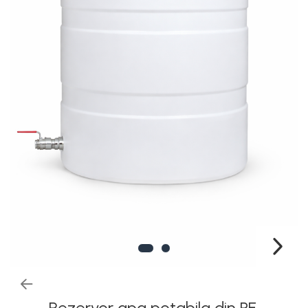
Rezervoare stationare
supraterane din plastic
Rezervoare stationare
supraterane din tabla
Rezervoare stationare
subterane
Rezervoare fertilizanti
Rezervor apa potabila din PE,