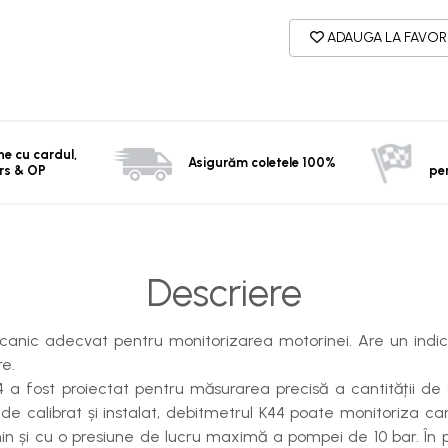
ADAUGA LA FAVOR
ine cu cardul,
Asigurăm coletele 100%
rs & OP
pe
Descriere
nic adecvat pentru monitorizarea motorinei. Are un indica
re.
a fost proiectat pentru măsurarea precisă a cantității de co
 de calibrat și instalat, debitmetrul K44 poate monitoriza can
in și cu o presiune de lucru maximă a pompei de 10 bar. În 