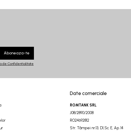
ca de Confidentialitate
Date comerciale
a
ROMTANK SRL
J08/2890/2008
elor
RO24692812
ur
Str. Tâmpei nr.13, D1,Sc. E, Ap. 14