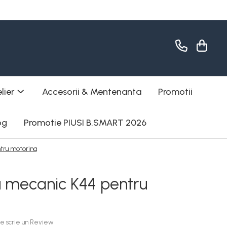
lier
Accesorii & Mentenanta
Promotii
og
Promotie PIUSI B.SMART 2026
tru motorina
 mecanic K44 pentru
are scrie un Review