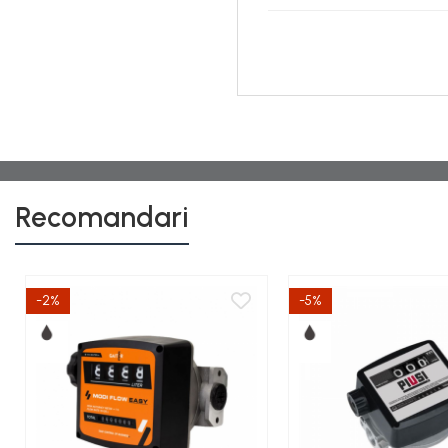
Recomandari
-2%
-5%