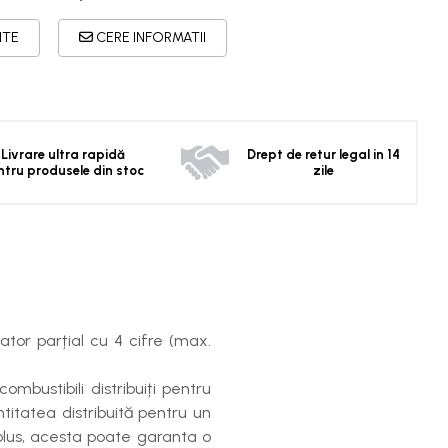
ITE
CERE INFORMATII
Livrare ultra rapidă
Drept de retur legal in 14
ntru produsele din stoc
zile
tor parțial cu 4 cifre (max.
mbustibili distribuiți pentru
titatea distribuită pentru un
plus, acesta poate garanta o