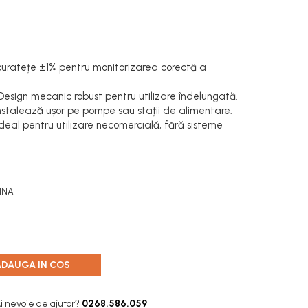
uratețe ±1% pentru monitorizarea corectă a
esign mecanic robust pentru utilizare îndelungată.
nstalează ușor pe pompe sau stații de alimentare.
deal pentru utilizare necomercială, fără sisteme
INA
ADAUGA IN COS
i nevoie de ajutor?
0268.586.059