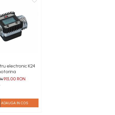
ru electronic K24
otorina
915,00 RON
ON
ADAUGA IN COS