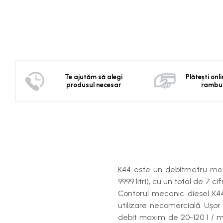
Distribuie
pe
Facebook
Te ajutăm să alegi
Plătești onl
produsul necesar
rambu
K44 este un debitmetru meca
9999 litri), cu un total de 7 cif
Contorul mecanic diesel K44 
utilizare necomercială. Ușor
debit maxim de 20-120 l / m