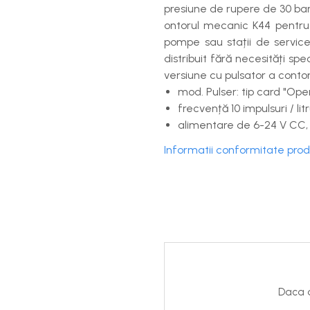
presiune de rupere de 30 bar
ontorul mecanic K44 pentru m
pompe sau stații de service
distribuit fără necesități sp
versiune cu pulsator a contor
mod. Pulser: tip card "Ope
frecvență 10 impulsuri / litr
alimentare de 6-24 V CC,
Informatii conformitate pro
Daca d