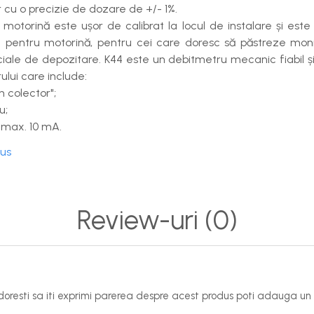
 cu o precizie de dozare de +/- 1%.
otorină este ușor de calibrat la locul de instalare și este 
 pentru motorină, pentru cei care doresc să păstreze monito
eciale de depozitare. K44 este un debitmetru mecanic fiabil ș
ului care include:
n colector";
u;
 max. 10 mA.
dus
Review-uri
(0)
oresti sa iti exprimi parerea despre acest produs poti adauga un 