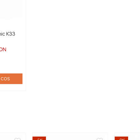
ic K33
RON
 COS