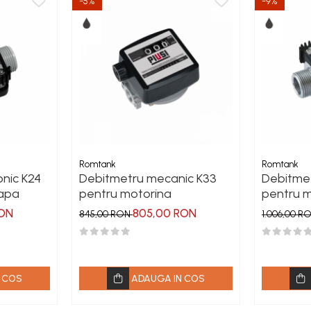
-5%
-9%
Romtank
Romtank
onic K24
Debitmetru mecanic K33
Debitmet
 apa
pentru motorina
pentru m
RON
805,00 RON
845,00 RON
1.006,00 R
 COS
ADAUGA IN COS