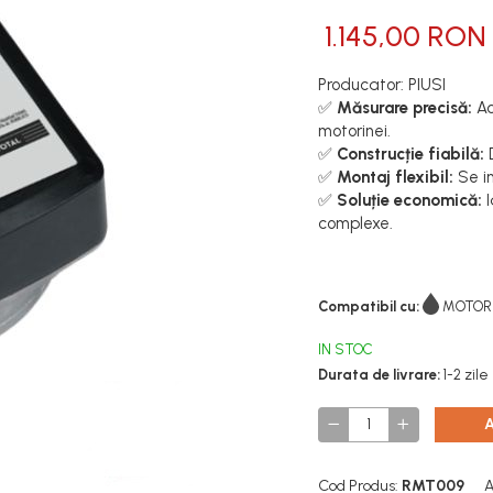
1.145,00 RON
Producator: PIUSI
✅
Măsurare precisă:
Ac
motorinei.
✅
Construcție fiabilă:
D
✅
Montaj flexibil:
Se i
✅
Soluție economică:
I
complexe.
Compatibil cu:
MOTOR
IN STOC
Durata de livrare:
1-2 zile
Cod Produs:
RMT009
A