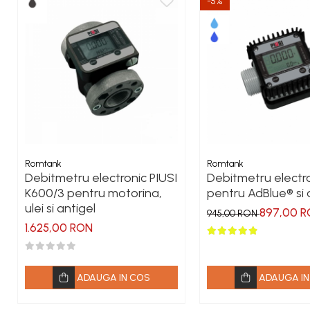
-5%
Romtank
Romtank
Debitmetru electronic PIUSI
Debitmetru electr
K600/3 pentru motorina,
pentru AdBlue® si
ulei si antigel
897,00 
945,00 RON
1.625,00 RON
ADAUGA IN COS
ADAUGA IN