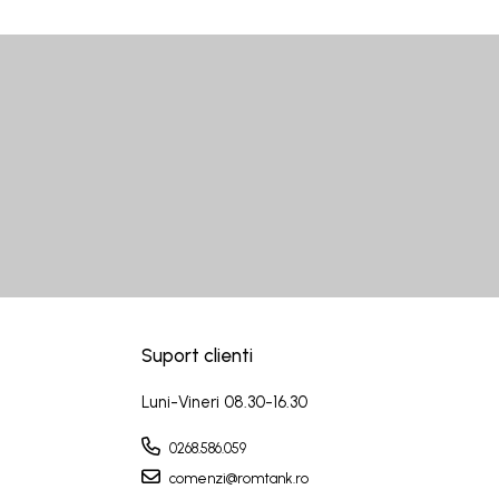
Suport clienti
Luni-Vineri 08.30-16.30
0268.586.059
comenzi@romtank.ro