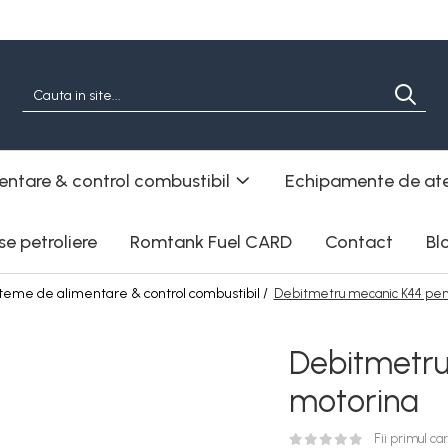
entare & control combustibil
Echipamente de ate
e petroliere
Romtank Fuel CARD
Contact
Bl
teme de alimentare & control combustibil /
Debitmetru mecanic K44 pen
Debitmetru
motorina
Fii primul c