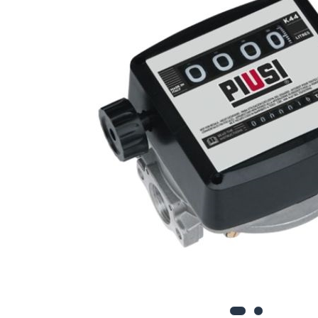
Rezervoare stationare
supraterane din plastic
Rezervoare stationare
supraterane din tabla
Rezervoare stationare
subterane
Rezervoare fertilizanti