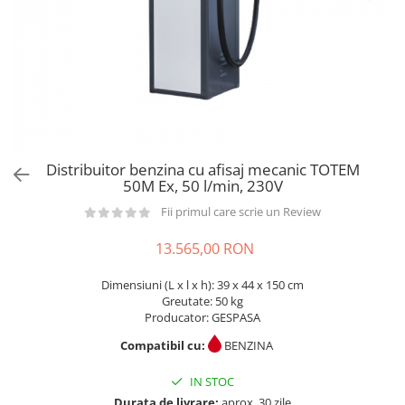
din plastic
Rezervoare stationare supraterane
din tabla
Rezervoare stationare subterane
Rezervoare fertilizanti
Distribuitor benzina cu afisaj mecanic TOTEM
50M Ex, 50 l/min, 230V
Fii primul care scrie un Review
13.565,00 RON
Dimensiuni (L x l x h): 39 x 44 x 150 cm
Greutate: 50 kg
Producator: GESPASA
Compatibil cu:
BENZINA
IN STOC
Durata de livrare:
aprox. 30 zile