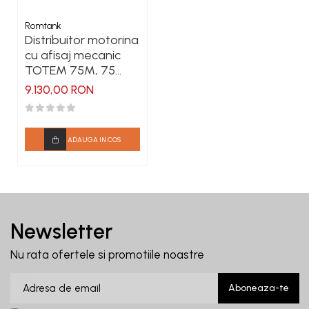
Romtank
Distribuitor motorina
cu afisaj mecanic
TOTEM 75M, 75
l/min, 230V
9.130,00 RON
ADAUGA IN COS
Newsletter
Nu rata ofertele si promotiile noastre