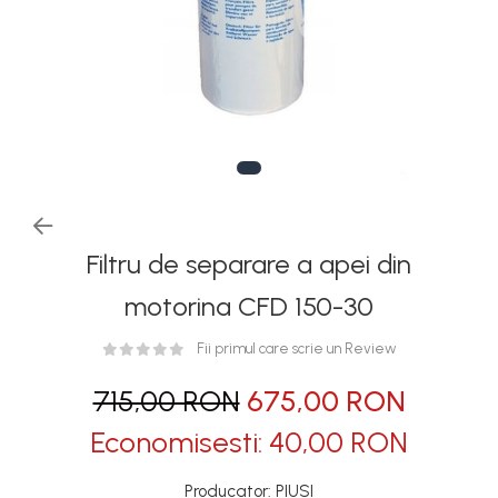
Rezervoare stationare
supraterane din plastic
Rezervoare stationare
supraterane din tabla
Rezervoare stationare
subterane
Rezervoare fertilizanti
Filtru de separare a apei din
motorina CFD 150-30
Fii primul care scrie un Review
715,00 RON
675,00 RON
Economisesti:
40,00
RON
Producator: PIUSI