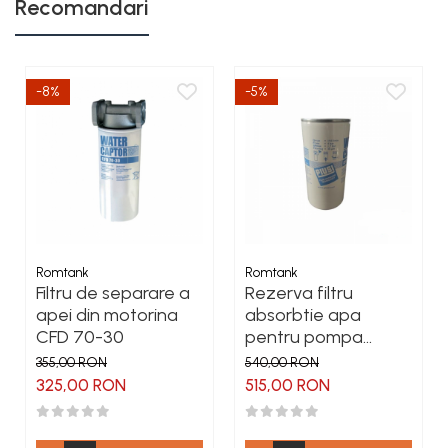
Recomandari
-8%
-5%
Romtank
Romtank
Filtru de separare a
Rezerva filtru
apei din motorina
absorbtie apa
CFD 70-30
pentru pompa
motorina CFD 150-
355,00 RON
540,00 RON
30
325,00 RON
515,00 RON