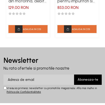
din motorina, debit
pentru impuritati si
70 l/min
absorbtie apa din
129,00 RON
853,00 RON
motorina
ADAUGA IN COS
ADAUGA IN COS
Newsletter
Nu rata ofertele si promotiile noastre
Vreau sa primesc newsletter cu promotiile magazinului. Afla mai multe in
Politica de Confidentialitate