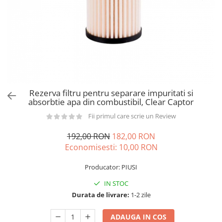
din plastic
Rezervoare stationare supraterane
din tabla
Rezervoare stationare subterane
Rezervoare fertilizanti
Rezerva filtru pentru separare impuritati si
absorbtie apa din combustibil, Clear Captor
Fii primul care scrie un Review
192,00 RON
182,00 RON
Economisesti:
10,00
RON
Producator: PIUSI
IN STOC
Durata de livrare:
1-2 zile
ADAUGA IN COS