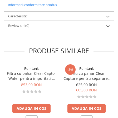
Informatii conformitate produs
Caracteristici
Review-uri
(0)
PRODUSE SIMILARE
Romtank
Romtank
-3%
Filtru cu pahar Clear Captor
Filtru cu pahar Clear
Water pentru impuritati si
Capture pentru separarea
absorbtie apa din motorina
impuritatilor din motorina
853,00 RON
625,00 RON
605,00 RON
ADAUGA IN COS
ADAUGA IN COS