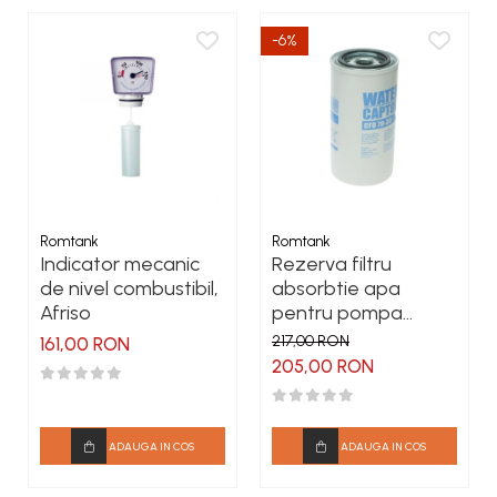
-6%
Romtank
Romtank
Indicator mecanic
Rezerva filtru
de nivel combustibil,
absorbtie apa
Afriso
pentru pompa
motorina CFD 70-30
217,00 RON
161,00 RON
205,00 RON
ADAUGA IN COS
ADAUGA IN COS