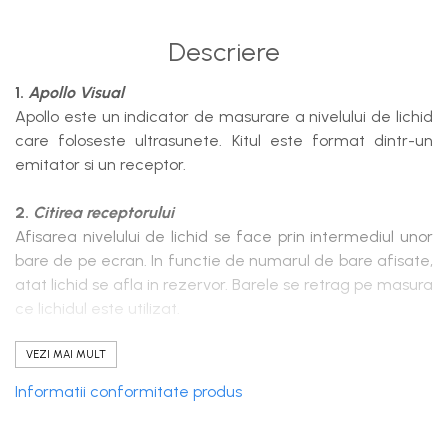
Descriere
1.
Apollo Visual
Apollo este un indicator de masurare a nivelului de lichid
care foloseste ultrasunete. Kitul este format dintr-un
emitator si un receptor.
2.
Citirea receptorului
Afisarea nivelului de lichid se face prin intermediul unor
bare de pe ecran. In functie de numarul de bare afisate,
atat lichid se afla in rezervor. Barele se retrag pe masura
ce lichidul este utilizat.
3. Tipuri de substante ce pot fi monitorizate
VEZI MAI MULT
Apollo poate monotoriza urmatoarele tipuri de
Informatii conformitate produs
substante: diesel, kerosen, ulei pentru inzalzire acasa,
aditivi, ulei uzat, AdBlue, lubrifianti, biodiesel, apa.