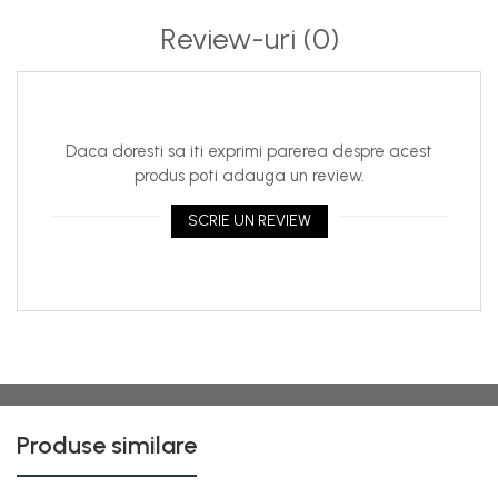
4. Pe ce tipuri de rezervoare se poate monta Apollo?
Review-uri
(0)
Pe majoritatea rezervoarelor din plastic si otel cu o
inaltime de pana la 3m. Daca rezervorul din otel contine
nervuri, suporturi sau bare pentru stabilitate, atunci
acestea ar putea cauza interferente cu semnalul
Daca doresti sa iti exprimi parerea despre acest
ultrasonic.
produs poti adauga un review.
5.
Pozitia receptorului
SCRIE UN REVIEW
Pozitia receporului trebuie sa fie vertifcala.
6. La ce temperatura functioneaza Apollo Visual?
Temperaturi intre -10 si +60°C.
7. La ce distanta poate fi transmitatorul de receptor?
Transmitatorul poate fi plasat la o distanta de pana la
200 de metri de receptor. De retinut ca obstacolele
Produse similare
precum peretii, obiectele metalice sau cladirile metalice
reduc aceasta distanta.