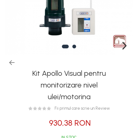
Rezervoare stationare
supraterane din plastic
Rezervoare stationare
supraterane din tabla
Rezervoare stationare
subterane
Rezervoare fertilizanti
Kit Apollo Visual pentru
monitorizare nivel
ulei/motorina
Fii primul care scrie un Review
930,38 RON
IN STOC