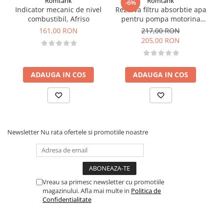
Romtank
Romtank
-6%
Indicator mecanic de nivel
Rezerva filtru absorbtie apa
combustibil, Afriso
pentru pompa motorina
CFD 70-30
161,00 RON
217,00 RON
205,00 RON
ADAUGA IN COS
ADAUGA IN COS
Newsletter
Nu rata ofertele si promotiile noastre
Vreau sa primesc newsletter cu promotiile
magazinului. Afla mai multe in
Politica de
Confidentialitate