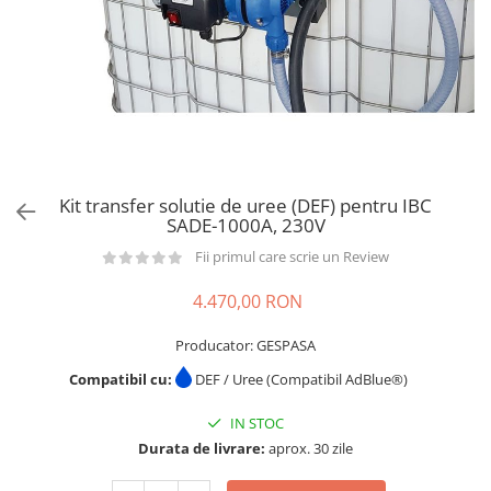
din plastic
Rezervoare stationare supraterane
din tabla
Rezervoare stationare subterane
Rezervoare fertilizanti
Kit transfer solutie de uree (DEF) pentru IBC
SADE-1000A, 230V
Fii primul care scrie un Review
4.470,00 RON
Producator: GESPASA
Compatibil cu:
DEF / Uree (Compatibil AdBlue®)
IN STOC
Durata de livrare:
aprox. 30 zile