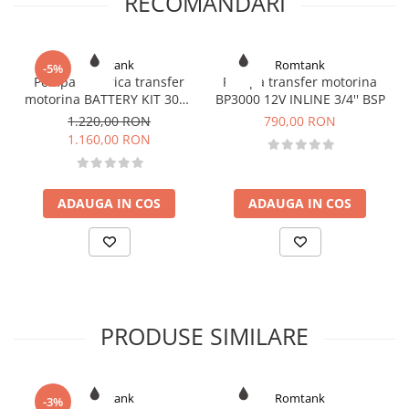
RECOMANDARI
Romtank
Romtank
-5%
Pompa electrica transfer
Pompa transfer motorina
motorina BATTERY KIT 3000
BP3000 12V INLINE 3/4'' BSP
INLINE 12V
1.220,00 RON
790,00 RON
1.160,00 RON
ADAUGA IN COS
ADAUGA IN COS
PRODUSE SIMILARE
Romtank
Romtank
-3%