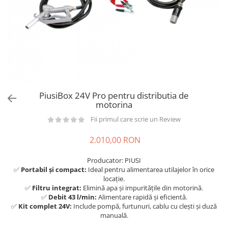
din plastic
Rezervoare stationare supraterane
din tabla
Rezervoare stationare subterane
Rezervoare fertilizanti
PiusiBox 24V Pro pentru distributia de
motorina
Fii primul care scrie un Review
2.010,00 RON
Producator: PIUSI
✅
Portabil și compact:
Ideal pentru alimentarea utilajelor în orice
locație.
✅
Filtru integrat:
Elimină apa și impuritățile din motorină.
✅
Debit 43 l/min:
Alimentare rapidă și eficientă.
✅
Kit complet 24V:
Include pompă, furtunuri, cablu cu clești și duză
manuală.