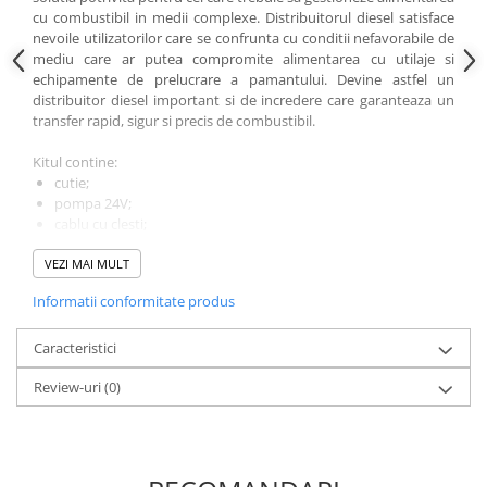
cu combustibil in medii complexe. Distribuitorul diesel satisface
nevoile utilizatorilor care se confrunta cu conditii nefavorabile de
mediu care ar putea compromite alimentarea cu utilaje si
echipamente de prelucrare a pamantului. Devine astfel un
distribuitor diesel important si de incredere care garanteaza un
transfer rapid, sigur si precis de combustibil.
Kitul contine:
cutie;
pompa 24V;
cablu cu clesti;
furtun de aspiratie ø3/4'', 2 metri;
VEZI MAI MULT
furtun de livrare ø5/8'', 4 metri;
filtru separare apa si impuritati;
Informatii conformitate produs
duza manuala pentru transfer combustibil.
Specificatii:
Caracteristici
debit de pana la 43 l/min;
ciclu de functionare continuu 30 minute.
Review-uri
(0)