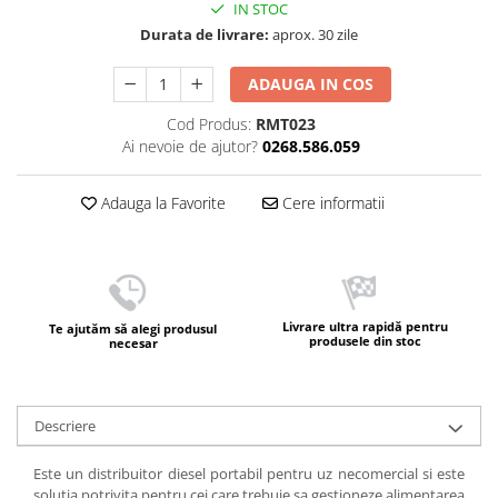
IN STOC
Durata de livrare:
aprox. 30 zile
ADAUGA IN COS
Cod Produs:
RMT023
Ai nevoie de ajutor?
0268.586.059
Adauga la Favorite
Cere informatii
Livrare ultra rapidă pentru
Te ajutăm să alegi produsul
produsele din stoc
necesar
Descriere
Este un distribuitor diesel portabil pentru uz necomercial si este
solutia potrivita pentru cei care trebuie sa gestioneze alimentarea