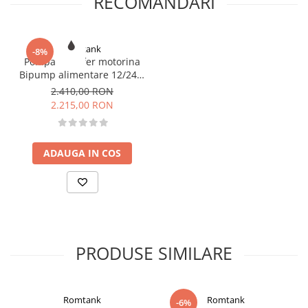
RECOMANDARI
Romtank
-8%
Pompa transfer motorina
Bipump alimentare 12/24V,
85l/min
2.410,00 RON
2.215,00 RON
ADAUGA IN COS
PRODUSE SIMILARE
Romtank
Romtank
-6%