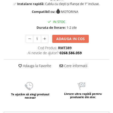
✅
Instalare rapidă:
Cablu cu clești și flanșe de 1” incluse.
Compatibil cu:
MOTORINA
IN STOC
Durata de livrare:
1-2 zile
ADAUGA IN COS
Cod Produs:
RMT389
Ai nevoie de ajutor?
0268.586.059
Adauga la Favorite
Cere informatii
Livrare ultra rapidă pentru
Te ajutăm să alegi produsul
produsele din stoc
necesar