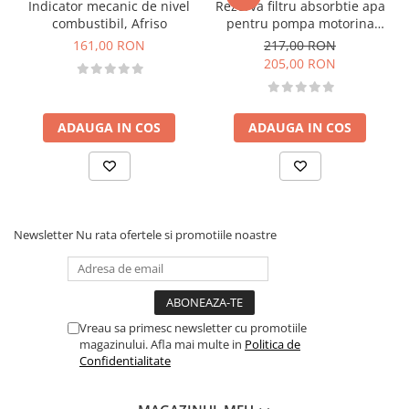
Indicator mecanic de nivel
Rezerva filtru absorbtie apa
combustibil, Afriso
pentru pompa motorina
CFD 70-30
161,00 RON
217,00 RON
205,00 RON
ADAUGA IN COS
ADAUGA IN COS
Newsletter
Nu rata ofertele si promotiile noastre
Vreau sa primesc newsletter cu promotiile
magazinului. Afla mai multe in
Politica de
Confidentialitate