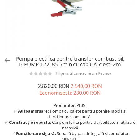
din plastic
Rezervoare stationare supraterane
din tabla
Rezervoare stationare subterane
Rezervoare fertilizanti
Pompa electrica pentru transfer combustibil,
BIPUMP 12V, 85 l/min cu cablu si clesti 2m
Fii primul care scrie un Review
2.820,00 RON
2.540,00 RON
Economisesti:
280,00
RON
Producator: PIUSI
✅
Autoamorsare:
Pompa cu palete pentru pornire rapidă și
funcționare constantă.
✅
Construcție robustă:
Corp din fontă pentru durabilitate în utilizare
intensivă.
✅
Funcționare sigură:
Supapă by-pass integrată și comutator
ON/OFF.