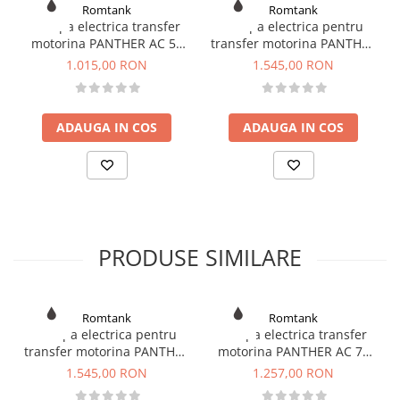
Romtank
Romtank
Pompa electrica transfer
Pompa electrica pentru
motorina PANTHER AC 56
transfer motorina PANTHER
220V
DC 24/12V
1.015,00 RON
1.545,00 RON
ADAUGA IN COS
ADAUGA IN COS
PRODUSE SIMILARE
Romtank
Romtank
Pompa electrica pentru
Pompa electrica transfer
transfer motorina PANTHER
motorina PANTHER AC 72
DC 24/12V
220V
1.545,00 RON
1.257,00 RON