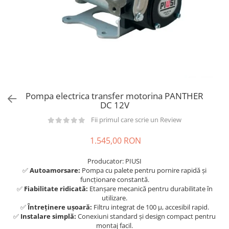
din plastic
Rezervoare stationare supraterane
din tabla
Rezervoare stationare subterane
Rezervoare fertilizanti
Pompa electrica transfer motorina PANTHER
DC 12V
Fii primul care scrie un Review
1.545,00 RON
Producator: PIUSI
✅
Autoamorsare:
Pompa cu palete pentru pornire rapidă și
funcționare constantă.
✅
Fiabilitate ridicată:
Etanșare mecanică pentru durabilitate în
utilizare.
✅
Întreținere ușoară:
Filtru integrat de 100 μ, accesibil rapid.
✅
Instalare simplă:
Conexiuni standard și design compact pentru
montaj facil.