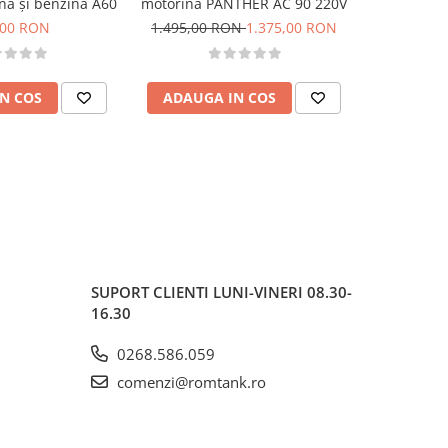
na și benzina A60
motorina PANTHER AC 90 220V
Bipump a
,00 RON
1.495,00 RON
1.375,00 RON
2.410,0
N COS
ADAUGA IN COS
ADAUG
SUPORT CLIENTI
LUNI-VINERI 08.30-
16.30
0268.586.059
comenzi@romtank.ro