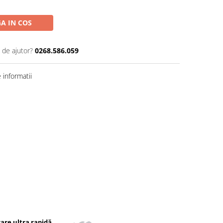
A IN COS
 de ajutor?
0268.586.059
informatii
rare ultra rapidă