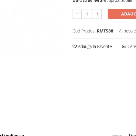
Durata de livrare:
aprox. 30 zile
ADAUG
Cod Produs:
RMT588
Ai nevoie
Adauga la Favorite
Cere 
ști online cu
Liv