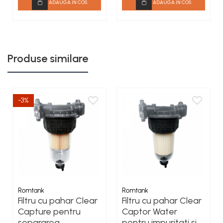
ADAUGA IN COS
ADAUGA IN COS
Produse similare
-3%
Romtank
Romtank
Filtru cu pahar Clear
Filtru cu pahar Clear
Capture pentru
Captor Water
separarea
pentru impuritati si