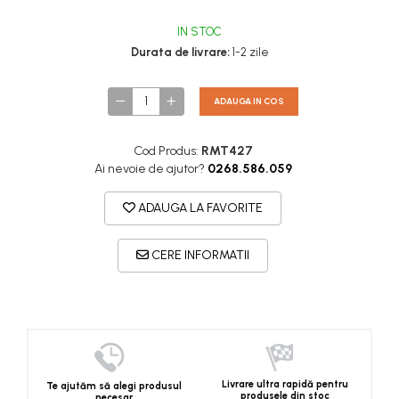
IN STOC
Durata de livrare:
1-2 zile
ADAUGA IN COS
Cod Produs:
RMT427
Ai nevoie de ajutor?
0268.586.059
ADAUGA LA FAVORITE
CERE INFORMATII
Livrare ultra rapidă pentru
Te ajutăm să alegi produsul
produsele din stoc
necesar