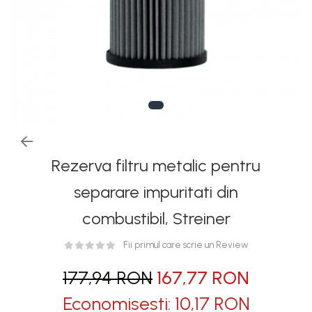
Rezervoare stationare
supraterane din plastic
Rezervoare stationare
supraterane din tabla
Rezervoare stationare
subterane
Rezervoare fertilizanti
Rezerva filtru metalic pentru
separare impuritati din
combustibil, Streiner
Fii primul care scrie un Review
177,94 RON
167,77 RON
Economisesti:
10,17
RON