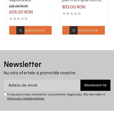
impuritatilor din
absorbtie apa din
625,00 RON
853,00 RON
motorina
motorina
605,00 RON
ADAUGA IN COS
ADAUGA IN COS
Newsletter
Nu rata ofertele si promotiile noastre
Vreau sa primesc newsletter cu promotiile magazinului. Afla mai multe in
Politica de Confidentialitate