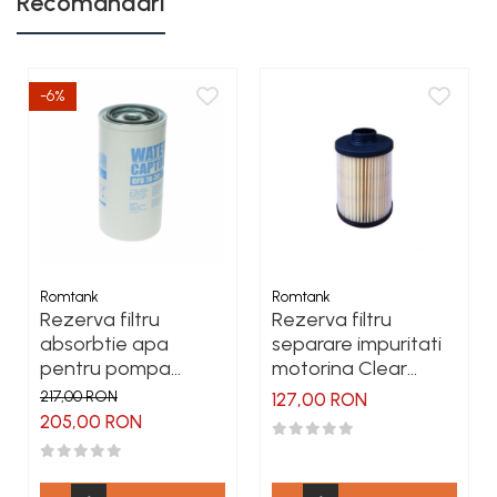
Recomandari
-6%
Romtank
Romtank
Rezerva filtru
Rezerva filtru
absorbtie apa
separare impuritati
pentru pompa
motorina Clear
motorina CFD 70-30
Captor
217,00 RON
127,00 RON
205,00 RON