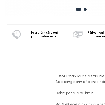
Distribuie
pe
Facebook
Te ajutăm să alegi
Plătești onl
produsul necesar
rambu
Pistolul manual de distribut
Se distinge prin eficienta rid
Debit: pana la 80 l/min.
AdBlue® este o marcă înregist