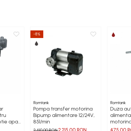
-8%
Romtank
Romtank
ar
Pompa transfer motorina
Duza au
tru
Bipump alimentare 12/24V,
alimenta
btie apa
85l/min
motorina
2.215,00 RON
475,00 
2.410,00 RON