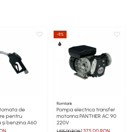
-8%
Romtank
tomata de
Pompa electrica transfer
re pentru
motorina PANTHER AC 90
 și benzina A60
220V
RON
1.375,00 RON
1.495,00 RON