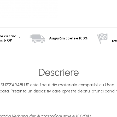
ine cu cardul,
Asigurăm coletele 100%
rs & OP
pe
Descriere
ie SUZZARABLUE este facut din materiale compatibil cu Urea.
icata. Prezinta un dispozitiv care opreste debitul atunci cand r
rată a Verband der Automobilindustrie e.V. (VDA)