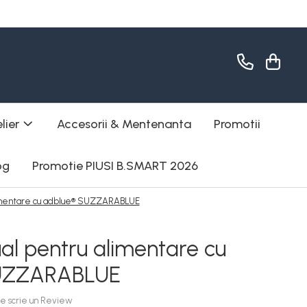
lier
Accesorii & Mentenanta
Promotii
og
Promotie PIUSI B.SMART 2026
limentare cu adblue® SUZZARABLUE
al pentru alimentare cu
UZZARABLUE
are scrie un Review