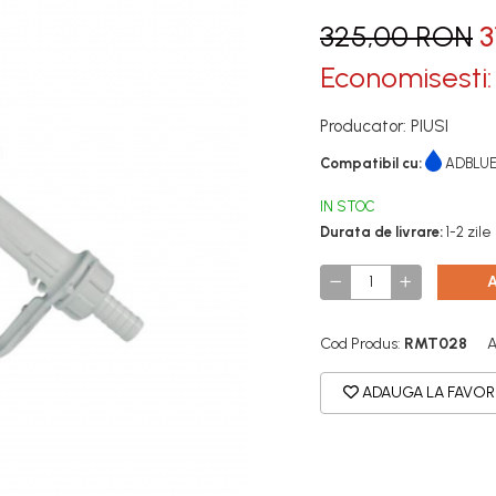
325,00 RON
3
Economisesti
Producator: PIUSI
Compatibil cu:
ADBLU
IN STOC
Durata de livrare:
1-2 zile
Cod Produs:
RMT028
A
ADAUGA LA FAVOR