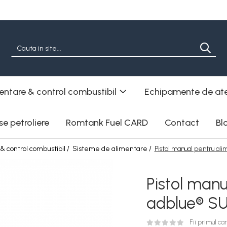
entare & control combustibil
Echipamente de ate
e petroliere
Romtank Fuel CARD
Contact
Bl
 control combustibil /
Sisteme de alimentare /
Pistol manual pentru a
Pistol manu
adblue® S
Fii primul c