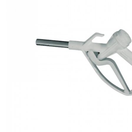
Rezervoare stationare
supraterane din plastic
Rezervoare stationare
supraterane din tabla
Rezervoare stationare
subterane
Rezervoare fertilizanti