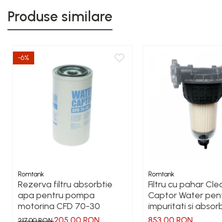
Produse similare
-6%
Romtank
Romtank
Rezerva filtru absorbtie
Filtru cu pahar Cle
apa pentru pompa
Captor Water pen
motorina CFD 70-30
impuritati si absor
din motorina
205,00 RON
853,00 RON
217,00 RON