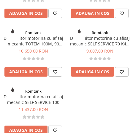
din plastic
Rezervoare stationare supraterane
ADAUGA IN COS
ADAUGA IN COS
din tabla
Rezervoare stationare subterane
Romtank
Romtank
Rezervoare fertilizanti
Distribuitor motorina cu afisaj
Distribuitor motorina cu afisaj
mecanic TOTEM 100M, 90
mecanic SELF SERVICE 70 K44,
l/min, 230V
debit 70l/min, 230V - column
10.650,00 RON
9.007,00 RON
version
ADAUGA IN COS
ADAUGA IN COS
Romtank
Distribuitor motorina cu afisaj
mecanic SELF SERVICE 100
K44, debit 90 l/min, 230V -
11.437,00 RON
column version
ADAUGA IN COS