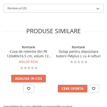
Review-uri
(0)
PRODUSE SIMILARE
Romtank
Romtank
Cuva de retentie din PE
Dulap pentru depozitare
120x80x16.5 cm, volum 120
baterii FMplus L cu 4 rafturi
l
800,00 RON
ADAUGA IN COS
CERE OFERTA
Newsletter
Nu rata ofertele si promotiile noastre