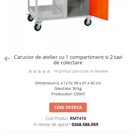
din plastic
Rezervoare stationare supraterane
din tabla
Rezervoare stationare subterane
Rezervoare fertilizanti
Carucior de atelier cu 1 compartiment si 2 tavi
de colectare
Fii primul care scrie un Review
Dimensiuni (L x l x h): 99 x 61 x 92 cm
Greutate: 56 kg
Producator: CEMO
CERE OFERTA
Cod Produs:
RMT410
Ai nevoie de ajutor?
0268.586.059