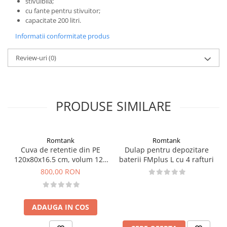
stivuibila;
cu fante pentru stivuitor;
capacitate 200 litri.
Informatii conformitate produs
Review-uri
(0)
PRODUSE SIMILARE
Romtank
Romtank
Cuva de retentie din PE
Dulap pentru depozitare
120x80x16.5 cm, volum 120
baterii FMplus L cu 4 rafturi
l
800,00 RON
ADAUGA IN COS