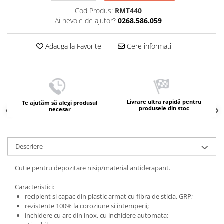
Cod Produs:
RMT440
Ai nevoie de ajutor?
0268.586.059
Adauga la Favorite
Cere informatii
Livrare ultra rapidă pentru
Te ajutăm să alegi produsul
produsele din stoc
necesar
Descriere
Cutie pentru depozitare nisip/material antiderapant.
Caracteristici:
recipient si capac din plastic armat cu fibra de sticla, GRP;
rezistente 100% la coroziune si intemperii;
inchidere cu arc din inox, cu inchidere automata;