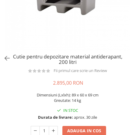
din plastic
Rezervoare stationare supraterane
din tabla
Rezervoare stationare subterane
Rezervoare fertilizanti
Cutie pentru depozitare material antiderapant,
200 litri
Fii primul care scrie un Review
2.895,00 RON
Dimensiuni (Lxlxh): 89 x 60 x 69 cm
Greutate: 14 kg
IN STOC
Durata de livrare:
aprox. 30 zile
ADAUGA IN COS