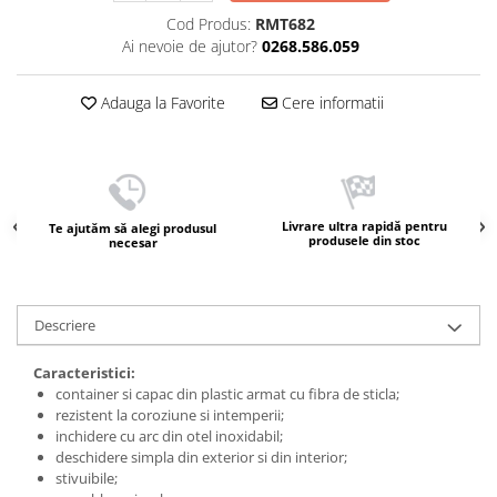
Cod Produs:
RMT682
Ai nevoie de ajutor?
0268.586.059
Adauga la Favorite
Cere informatii
Livrare ultra rapidă pentru
Te ajutăm să alegi produsul
produsele din stoc
necesar
Descriere
Caracteristici:
container si capac din plastic armat cu fibra de sticla;
rezistent la coroziune si intemperii;
inchidere cu arc din otel inoxidabil;
deschidere simpla din exterior si din interior;
stivuibile;