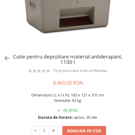
din plastic
Rezervoare stationare supraterane
din tabla
Rezervoare stationare subterane
Rezervoare fertilizanti
Cutie pentru depozitare material antiderapant,
1100 l
Fii primul care scrie un Review
8.460,00 RON
Dimensiuni ( L x l x h): 163 x 121 x 101 cm
Greutate: 52 kg
IN STOC
Durata de livrare:
aprox. 30 zile
ADAUGA IN COS