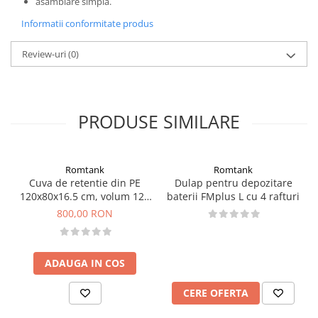
asamblare simpla.
Informatii conformitate produs
Review-uri
(0)
PRODUSE SIMILARE
Romtank
Romtank
Cuva de retentie din PE
Dulap pentru depozitare
120x80x16.5 cm, volum 120
baterii FMplus L cu 4 rafturi
l
800,00 RON
ADAUGA IN COS
CERE OFERTA