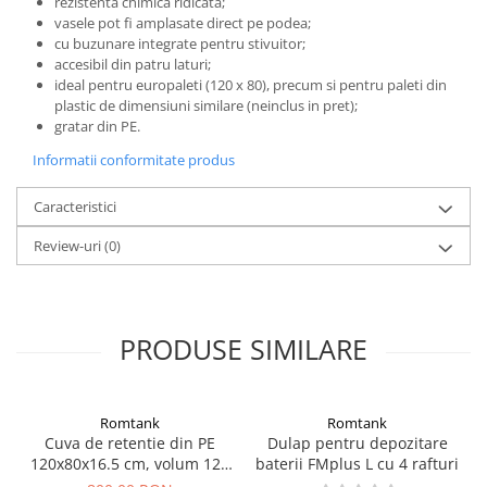
rezistenta chimica ridicata;
vasele pot fi amplasate direct pe podea;
cu buzunare integrate pentru stivuitor;
accesibil din patru laturi;
ideal pentru europaleti (120 x 80), precum si pentru paleti din
plastic de dimensiuni similare (neinclus in pret);
gratar din PE.
Informatii conformitate produs
Caracteristici
Review-uri
(0)
PRODUSE SIMILARE
Romtank
Romtank
Cuva de retentie din PE
Dulap pentru depozitare
120x80x16.5 cm, volum 120
baterii FMplus L cu 4 rafturi
l