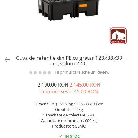
din plastic
Rezervoare stationare supraterane
din tabla
Rezervoare stationare subterane
Rezervoare fertilizanti
Cuva de retentie din PE cu gratar 123x83x39
cm, volum 220 l
Fii primul care scrie un Review
2.190,00 RON
2.145,00 RON
Economisesti:
45,00
RON
Dimensiuni (L x l x h): 123 x 83 x 39 cm
Greutate: 22 kg
Capacitate de colectare: 220 l
Capacitate de incarcare: 600 kg
Producator: CEMO
IN STOC