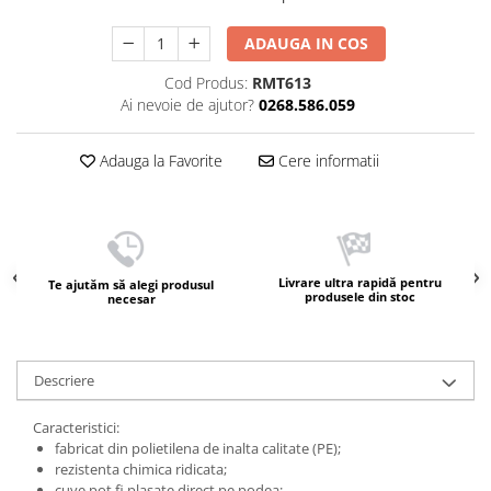
ADAUGA IN COS
Cod Produs:
RMT613
Ai nevoie de ajutor?
0268.586.059
Adauga la Favorite
Cere informatii
Livrare ultra rapidă pentru
Te ajutăm să alegi produsul
produsele din stoc
necesar
Descriere
Caracteristici:
fabricat din polietilena de inalta calitate (PE);
rezistenta chimica ridicata;
cuve pot fi plasate direct pe podea;