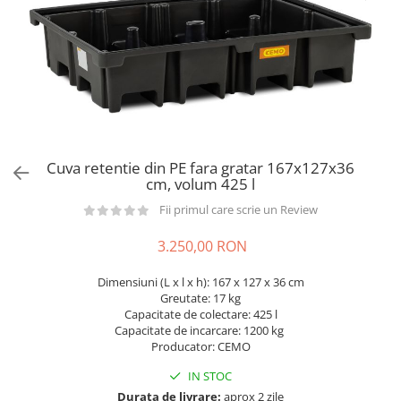
din plastic
Rezervoare stationare supraterane
din tabla
Rezervoare stationare subterane
Rezervoare fertilizanti
Cuva retentie din PE fara gratar 167x127x36
cm, volum 425 l
Fii primul care scrie un Review
3.250,00 RON
Dimensiuni (L x l x h): 167 x 127 x 36 cm
Greutate: 17 kg
Capacitate de colectare: 425 l
Capacitate de incarcare: 1200 kg
Producator: CEMO
IN STOC
Durata de livrare:
aprox 2 zile