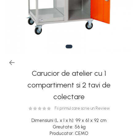
Rezervoare stationare
supraterane din plastic
Rezervoare stationare
supraterane din tabla
Rezervoare stationare
subterane
Rezervoare fertilizanti
Carucior de atelier cu 1
compartiment si 2 tavi de
colectare
Fii primul care scrie un Review
Dimensiuni (L x l x h): 99 x 61 x 92 cm
Greutate: 56 kg
Producator: CEMO