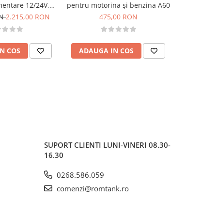
entare 12/24V,
pentru motorina și benzina A60
motorina 
l/min
ON
2.215,00 RON
475,00 RON
1.495,0
N COS
ADAUGA IN COS
ADAUG
SUPORT CLIENTI
LUNI-VINERI 08.30-
16.30
0268.586.059
comenzi@romtank.ro