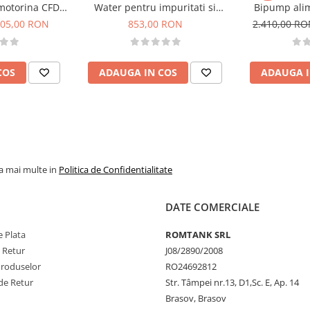
motorina CFD
Water pentru impuritati si
Bipump alim
30
absorbtie apa din motorina
85
05,00 RON
853,00 RON
2.410,00 R
COS
ADAUGA IN COS
ADAUGA I
la mai multe in
Politica de Confidentialitate
DATE COMERCIALE
 Plata
ROMTANK SRL
e Retur
J08/2890/2008
Produselor
RO24692812
de Retur
Str. Tâmpei nr.13, D1,Sc. E, Ap. 14
Brasov, Brasov