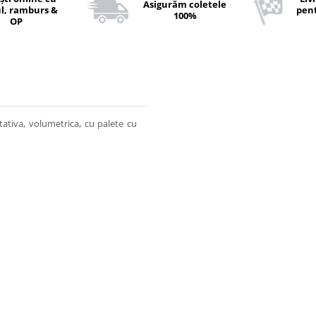
Asigurăm coletele
l, ramburs &
pent
100%
OP
tiva, volumetrica, cu palete cu