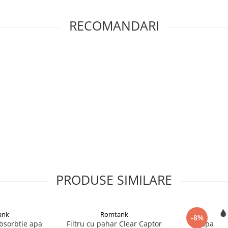
RECOMANDARI
PRODUSE SIMILARE
ank
Romtank
Ro
-8%
absorbtie apa
Filtru cu pahar Clear Captor
Pompa tran