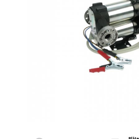
din plastic
Rezervoare stationare supraterane
din tabla
Rezervoare stationare subterane
Rezervoare fertilizanti
Distribuie
pe
Facebook
Plăte