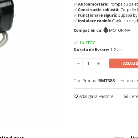
✅
Autoamorsare:
Pompa cu palete
✅
Construcție robustă:
Corp din f
✅
Funcționare sigură:
Supapă by-
✅
Instalare rapidă:
Cablu cu clești
Compatibil cu:
MOTORINA
IN STOC
Durata de livrare:
1-2 zile
ADAUG
Cod Produs:
RMT388
Ai nevoie
Adauga la Favorite
Cere 
ști online cu
Liv