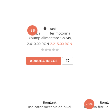
Romtank
-8%
Pompa transfer motorina
Bipump alimentare 12/24V,
85l/min
2.410,00 RON
2.215,00 RON
ADAUGA IN COS
Romtank
Romt
-6%
Indicator mecanic de nivel
Rezerva filtru 