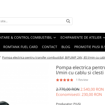
ENTARE & CONTROL COMBUSTIBIL
ECHIPAMENTE DE ATELIER
ROMTANK FUEL CARD
CONTACT
BLOG
PROMOTIE PIUSI B
/
Pompa electrica pentru transfer combustibil, BIPUMP 24V, 85 l/min cu cablu
Pompa electrica pentr
l/min cu cablu si clest
1 Review
2.770,00 RON
2.540,00 RON
Economisesti:
230,00
RON
Producator: PIUSI