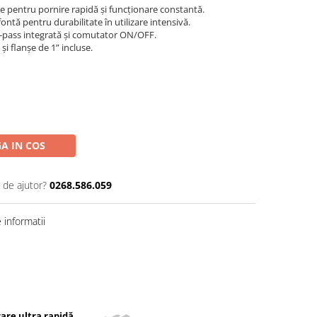
 pentru pornire rapidă și funcționare constantă.
ontă pentru durabilitate în utilizare intensivă.
pass integrată și comutator ON/OFF.
 și flanșe de 1” incluse.
A IN COS
 de ajutor?
0268.586.059
informatii
rare ultra rapidă