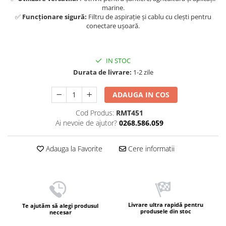
marine.
✅
Funcționare sigură:
Filtru de aspirație și cablu cu clești pentru
conectare ușoară.
IN STOC
Durata de livrare:
1-2 zile
ADAUGA IN COS
Cod Produs:
RMT451
Ai nevoie de ajutor?
0268.586.059
Adauga la Favorite
Cere informatii
Livrare ultra rapidă pentru
Te ajutăm să alegi produsul
produsele din stoc
necesar