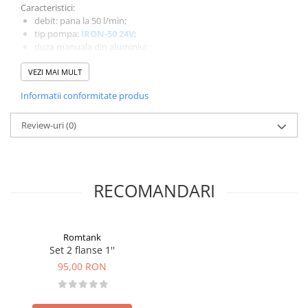
Caracteristici:
debit: pana la 50 l/min;
tip pompa:
IRON-50 24V
;
duza manuala din aluminiu;
ciclu de functionare: 30 minute;
VEZI MAI MULT
cablu cu clesti;
furtun 4m cu diametru de 3/4'';
Informatii conformitate produs
filtru inferior pentru aspiratie furtun.
Review-uri
(0)
RECOMANDARI
Romtank
Set 2 flanse 1''
95,00 RON