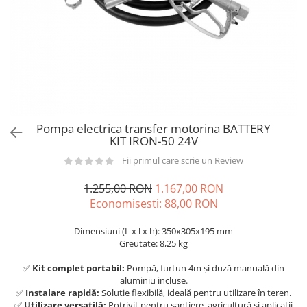
din plastic
Rezervoare stationare supraterane
din tabla
Rezervoare stationare subterane
Rezervoare fertilizanti
Pompa electrica transfer motorina BATTERY
KIT IRON-50 24V
Fii primul care scrie un Review
1.255,00 RON
1.167,00 RON
Economisesti:
88,00
RON
Dimensiuni (L x l x h): 350x305x195 mm
Greutate: 8,25 kg
✅
Kit complet portabil:
Pompă, furtun 4m și duză manuală din
aluminiu incluse.
✅
Instalare rapidă:
Soluție flexibilă, ideală pentru utilizare în teren.
✅
Utilizare versatilă:
Potrivit pentru șantiere, agricultură și aplicații