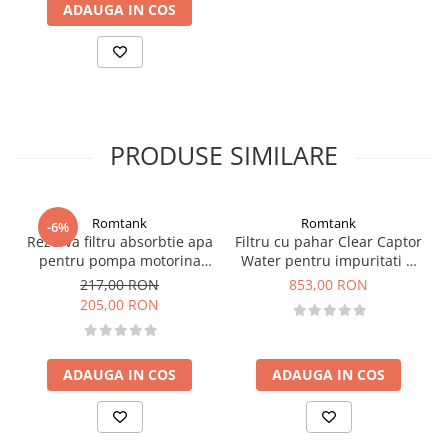
ADAUGA IN COS
PRODUSE SIMILARE
Romtank
Romtank
-6%
Rezerva filtru absorbtie apa
Filtru cu pahar Clear Captor
pentru pompa motorina
Water pentru impuritati si
CFD 70-30
absorbtie apa din motorina
217,00 RON
853,00 RON
205,00 RON
ADAUGA IN COS
ADAUGA IN COS