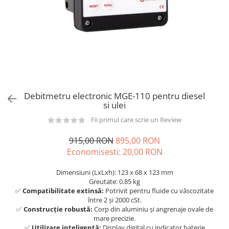
din plastic
Rezervoare stationare supraterane
din tabla
Rezervoare stationare subterane
Rezervoare fertilizanti
Debitmetru electronic MGE-110 pentru diesel
si ulei
Fii primul care scrie un Review
915,00 RON
895,00 RON
Economisesti:
20,00
RON
Dimensiuni (LxLxh): 123 x 68 x 123 mm
Greutate: 0.85 kg
✅
Compatibilitate extinsă:
Potrivit pentru fluide cu vâscozitate
între 2 și 2000 cSt.
✅
Construcție robustă:
Corp din aluminiu și angrenaje ovale de
mare precizie.
✅
Utilizare inteligentă:
Display digital cu indicator baterie