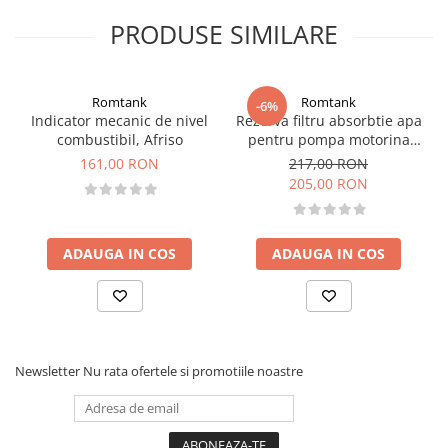
PRODUSE SIMILARE
Romtank
Romtank
-6%
Indicator mecanic de nivel
Rezerva filtru absorbtie apa
combustibil, Afriso
pentru pompa motorina
CFD 70-30
161,00 RON
217,00 RON
205,00 RON
ADAUGA IN COS
ADAUGA IN COS
Newsletter
Nu rata ofertele si promotiile noastre