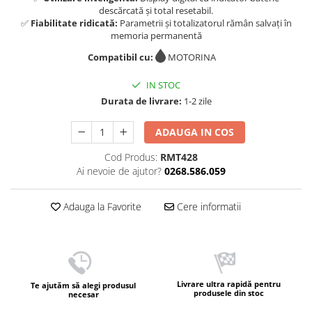
descărcată și total resetabil.
✅
Fiabilitate ridicată:
Parametrii și totalizatorul rămân salvați în
memoria permanentă
Compatibil cu:
MOTORINA
IN STOC
Durata de livrare:
1-2 zile
ADAUGA IN COS
Cod Produs:
RMT428
Ai nevoie de ajutor?
0268.586.059
Adauga la Favorite
Cere informatii
Livrare ultra rapidă pentru
Te ajutăm să alegi produsul
produsele din stoc
necesar