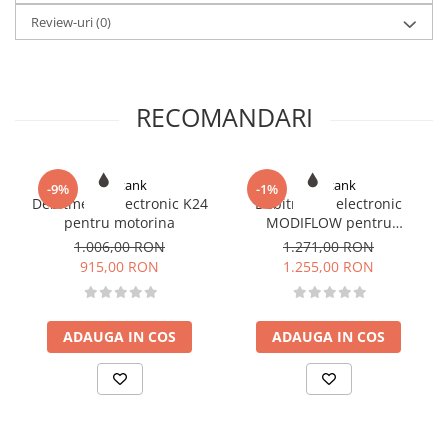
5-80 l/min (ulei)
Review-uri
(0)
Vascozitate fluida: 2-2.000 cSt
RECOMANDARI
Romtank
Romtank
-9%
-1%
Debitmetru electronic K24
Debitmetru electronic
pentru motorina
MODIFLOW pentru
motorina
1.006,00 RON
1.271,00 RON
915,00 RON
1.255,00 RON
ADAUGA IN COS
ADAUGA IN COS