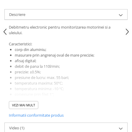
Descriere
Debitmetru electronic pentru monitorizarea motorinei si a
uleiului.
Caracteristici:
corp din aluminiu;
masurare prin angrenaj oval de mare precizie;
afisaj digital;
debit de pana la 110l/min;
precizie: ±0.5%;
presiune de lucru: max. 55 bari;
temperatura maxima: 50ºC;
temperatura minima: -10 ºC;
conexiune prin filet 1'';
total resetabil;
VEZI MAI MULT
afisaj baterie descarcata;
parametrii de calibrare si totalizatorul raman salvati in
Informatii conformitate produs
memoria permanenta
Debit (aprox.):
Video
(1)
5-110 l/min (motorină)