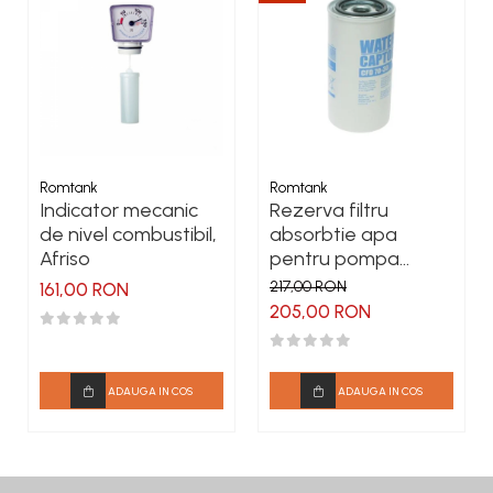
Romtank
Romtank
Indicator mecanic
Rezerva filtru
de nivel combustibil,
absorbtie apa
Afriso
pentru pompa
motorina CFD 70-30
217,00 RON
161,00 RON
205,00 RON
ADAUGA IN COS
ADAUGA IN COS