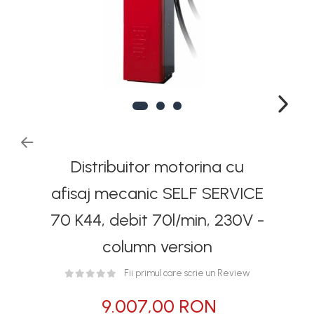
Rezervoare stationare
supraterane din plastic
Rezervoare stationare
supraterane din tabla
Rezervoare stationare
subterane
Rezervoare fertilizanti
Distribuitor motorina cu
afisaj mecanic SELF SERVICE
70 K44, debit 70l/min, 230V -
column version
Fii primul care scrie un Review
9.007,00 RON