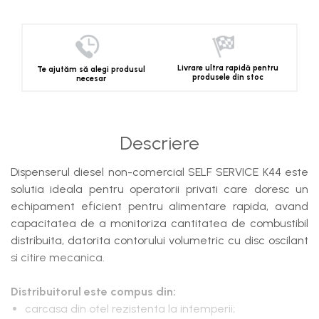
Livrare ultra rapidă pentru
Te ajutăm să alegi produsul
produsele din stoc
necesar
Descriere
Dispenserul diesel non-comercial SELF SERVICE K44 este
solutia ideala pentru operatorii privati care doresc un
echipament eficient pentru alimentare rapida, avand
capacitatea de a monitoriza cantitatea de combustibil
distribuita, datorita contorului volumetric cu disc oscilant
si citire mecanica.
Distribuitorul este compus din:
carcasa din otel rezistenta la intemperii;