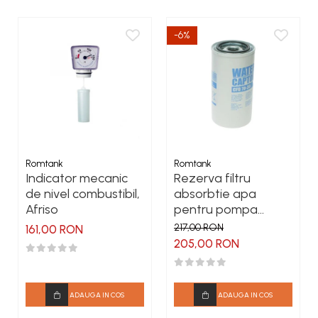
-6%
Romtank
Romtank
Indicator mecanic
Rezerva filtru
de nivel combustibil,
absorbtie apa
Afriso
pentru pompa
motorina CFD 70-30
217,00 RON
161,00 RON
205,00 RON
ADAUGA IN COS
ADAUGA IN COS