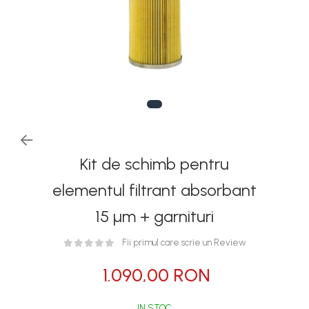
Rezervoare stationare
supraterane din plastic
Rezervoare stationare
supraterane din tabla
Rezervoare stationare
subterane
Rezervoare fertilizanti
Kit de schimb pentru
elementul filtrant absorbant
15 µm + garnituri
Fii primul care scrie un Review
1.090,00 RON
IN STOC