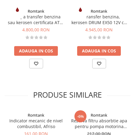
Lungime furtun livrare:
4 m (Ø 20 mm, 1" BSP)
Romtank
Romtank
Pompa transfer benzina
Kit transfer benzina,
Duza de livrare:
Automat A60 ATEX
sau kerosen certificata ATEX
kerosen DRUM EX50 12V cu
EX50 ST 220V
debitmetru mecanic K33 si
Contor:
K33 ATEX
4.800,00 RON
4.945,00 RON
pistol manual
ADAUGA IN COS
ADAUGA IN COS
PRODUSE SIMILARE
Romtank
Romtank
-6%
Indicator mecanic de nivel
Rezerva filtru absorbtie apa
combustibil, Afriso
pentru pompa motorina
CFD 70-30
161,00 RON
217,00 RON