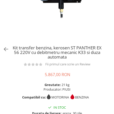
din plastic
Rezervoare stationare supraterane
din tabla
Rezervoare stationare subterane
Rezervoare fertilizanti
Kit transfer benzina, kerosen ST PANTHER EX
56 220V cu debitmetru mecanic K33 si duza
automata
Fii primul care scrie un Review
5.867,00 RON
Greutate:
21 kg
Producator: PIUSI
Compatibil cu:
MOTORINA
BENZINA
IN STOC
Durata de livrare:
aprox. 30 zile