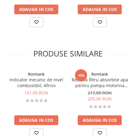
ADAUGA IN COS
ADAUGA IN COS
PRODUSE SIMILARE
Romtank
Romtank
-6%
Indicator mecanic de nivel
Rezerva filtru absorbtie apa
combustibil, Afriso
pentru pompa motorina
CFD 70-30
161,00 RON
217,00 RON
205,00 RON
ADAUGA IN COS
ADAUGA IN COS