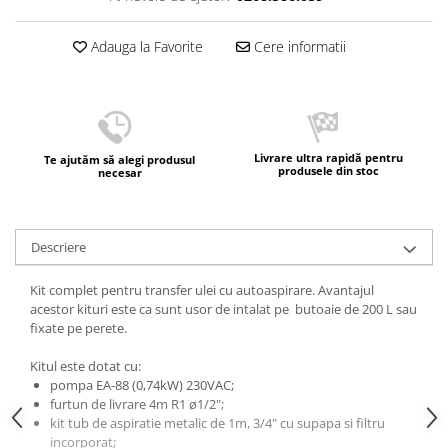
Adauga la Favorite
Cere informatii
Livrare ultra rapidă pentru
Te ajutăm să alegi produsul
produsele din stoc
necesar
Descriere
Kit complet pentru transfer ulei cu autoaspirare. Avantajul
acestor kituri este ca sunt usor de intalat pe butoaie de 200 L sau
fixate pe perete.
Kitul este dotat cu:
pompa EA-88 (0,74kW) 230VAC;
furtun de livrare 4m R1 ø1/2";
kit tub de aspiratie metalic de 1m, 3/4" cu supapa si filtru
incorporat;