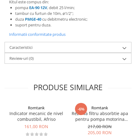
Kitul este compus din:
pompa
EA-90 12V
, debit 25 l/min;
tambur cu furtun de 10m, ø1/2'';
duza
PMGE-40
cu debitmetru electronic;
suport pentru duza.
Informatii conformitate produs
Caracteristici
Review-uri
(0)
PRODUSE SIMILARE
Romtank
Romtank
-6%
Indicator mecanic de nivel
Rezerva filtru absorbtie apa
combustibil, Afriso
pentru pompa motorina
CFD 70-30
161,00 RON
217,00 RON
205,00 RON