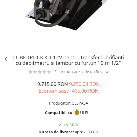
din plastic
Rezervoare stationare supraterane
din tabla
Rezervoare stationare subterane
Rezervoare fertilizanti
LUBE TRUCK KIT 12V pentru transfer lubrifianti
cu debitmetru si tambur cu furtun 10 m 1/2''
Fii primul care scrie un Review
9.715,00 RON
9.250,00 RON
Economisesti:
465,00
RON
Producator: GESPASA
Compatibil cu:
ULEI
IN STOC
Durata de livrare:
aprox. 30 zile