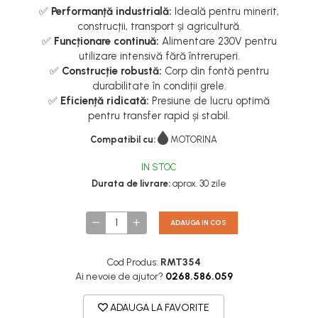
✅
Performanță industrială:
Ideală pentru minerit,
construcții, transport și agricultură.
✅
Funcționare continuă:
Alimentare 230V pentru
utilizare intensivă fără întreruperi.
✅
Construcție robustă:
Corp din fontă pentru
durabilitate în condiții grele.
✅
Eficiență ridicată:
Presiune de lucru optimă
pentru transfer rapid și stabil.
Compatibil cu:
MOTORINA
IN STOC
Durata de livrare:
aprox. 30 zile
ADAUGA IN COS
Cod Produs:
RMT354
Ai nevoie de ajutor?
0268.586.059
ADAUGA LA FAVORITE