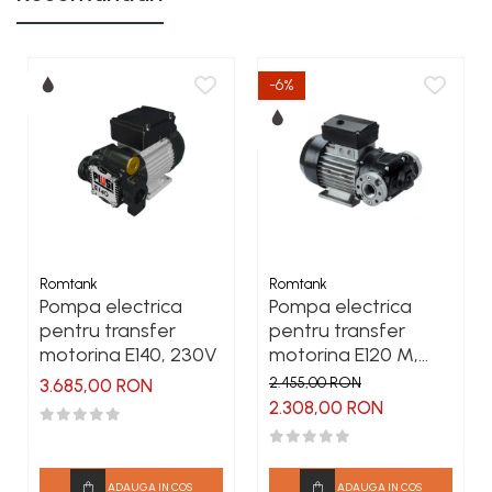
-6%
Romtank
Romtank
Pompa electrica
Pompa electrica
pentru transfer
pentru transfer
motorina E140, 230V
motorina E120 M,
230V
2.455,00 RON
3.685,00 RON
2.308,00 RON
ADAUGA IN COS
ADAUGA IN COS