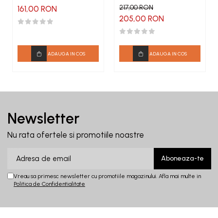
motorina CFD 70-30
217,00 RON
161,00 RON
205,00 RON
ADAUGA IN COS
ADAUGA IN COS
Newsletter
Nu rata ofertele si promotiile noastre
Vreau sa primesc newsletter cu promotiile magazinului. Afla mai multe in
Politica de Confidentialitate