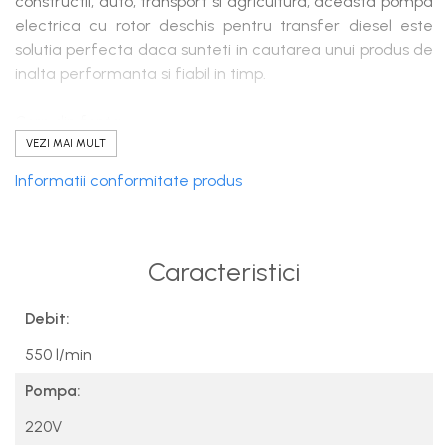
constructii, auto, transport si agricultura, aceasta pompa
electrica cu rotor deschis pentru transfer diesel este
solutia perfecta daca sunteti in cautarea unui produs de
inalta performanta si fiabil in timp.
Corp din fonta.
Presiune de lucru: max. 1.8 bari.
VEZI MAI MULT
Functionare continua la 230V.
Informatii conformitate produs
Indice de protectie IP44.
Intrare/Iesire 2”.
Debit de pana la 500 l/min.
Caracteristici
Debit:
550 l/min
Pompa:
220V