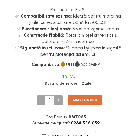
Producator: PIUSI
✅
Compatibilitate extinsă:
Ideală pentru motorină
și ulei cu vâscozitate până la 500 cSt.
✅
Funcționare silențioasă:
Nivel de zgomot redus.
✅
Construcție fiabilă:
Rotor din oțel sinterizat și
palete din rășini acetilice.
✅
Siguranță în utilizare:
Supapă by-pass integrată
pentru protecția sistemului.
Compatibil cu:
ULEI
MOTORINA
IN STOC
Durata de livrare:
1-2 zile
ADAUGA IN COS
Cod Produs:
RMT065
Ai nevoie de ajutor?
0268.586.059