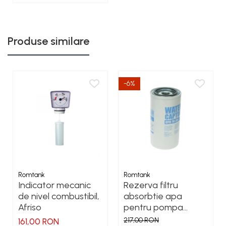
Produse similare
-6%
Romtank
Romtank
Indicator mecanic
Rezerva filtru
de nivel combustibil,
absorbtie apa
Afriso
pentru pompa
motorina CFD 70-30
217,00 RON
161,00 RON