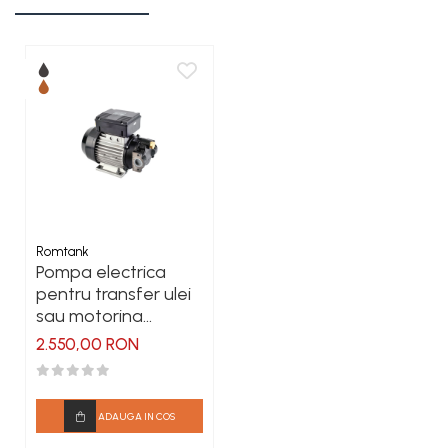
Romtank
Pompa electrica
pentru transfer ulei
sau motorina
VISCOMAT VANE 90,
2.550,00 RON
230V
ADAUGA IN COS