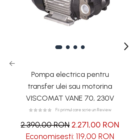
Rezervoare stationare
supraterane din plastic
Rezervoare stationare
supraterane din tabla
Rezervoare stationare
subterane
Rezervoare fertilizanti
Pompa electrica pentru
transfer ulei sau motorina
VISCOMAT VANE 70, 230V
Fii primul care scrie un Review
2.390,00 RON
2.271,00 RON
Economisesti:
119,00
RON