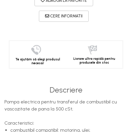
ADAUGA LA FAVORITE
CERE INFORMATII
Livrare ultra rapidă pentru
Te ajutăm să alegi produsul
produsele din stoc
necesar
Descriere
Pompa electrica pentru transferul de combustibil cu
vascozitate de pana la 500 cSt;
Caracteristici:
combustibil compatibil: motorina, ulei;