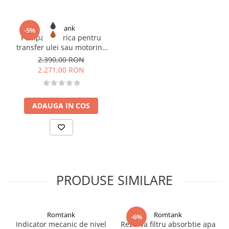
Romtank
-5%
Pompa electrica pentru
transfer ulei sau motorina
VISCOMAT VANE 70, 230V
2.390,00 RON
2.271,00 RON
ADAUGA IN COS
PRODUSE SIMILARE
Romtank
Romtank
-6%
Indicator mecanic de nivel
Rezerva filtru absorbtie apa