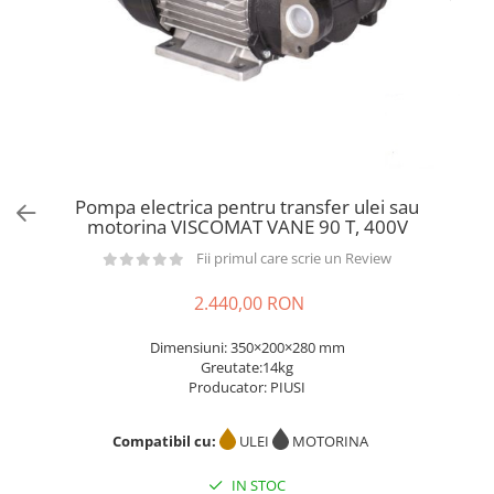
din plastic
Rezervoare stationare supraterane
din tabla
Rezervoare stationare subterane
Rezervoare fertilizanti
Pompa electrica pentru transfer ulei sau
motorina VISCOMAT VANE 90 T, 400V
Fii primul care scrie un Review
2.440,00 RON
Dimensiuni: 350×200×280 mm
Greutate:14kg
Producator: PIUSI
Compatibil cu:
ULEI
MOTORINA
IN STOC