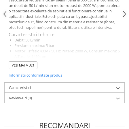
vascozitate redusa, inclusiv uleiuri pana la 500 cSt si motorina. Cu
un debit de 50 L/min si un motor robust de 2000 W, pompa ofera
o capacitate excelenta de aspiratie si functionare continua in
aplicatii industriale. Este echipata cu un bypass ajustabil si
racorduri de 1”, fiind construita din materiale rezistente (fonta,
otel, technopolimer) pentru durabilitate si utilizare intensiva.
Caracteristici tehnice:
Debit: 50 L/min
Presiune maxima: 5 bar
Motor: Trifazic 400V / 50 Hz,Putere: 2000 W, Consum maxim: 5
A,Turatie: 1450 rpm
Racorduri: 1” BSP la intrare si iesire
VEZI MAI MULT
Bypass: Da – bypass ajustabil
Materiale constructive:
Informatii conformitate produs
Corp: Fonta
Rotor: Otel sinterizat
Caracteristici
Palete: Technopolimer
Ax: Otel
Review-uri
(0)
RECOMANDARI